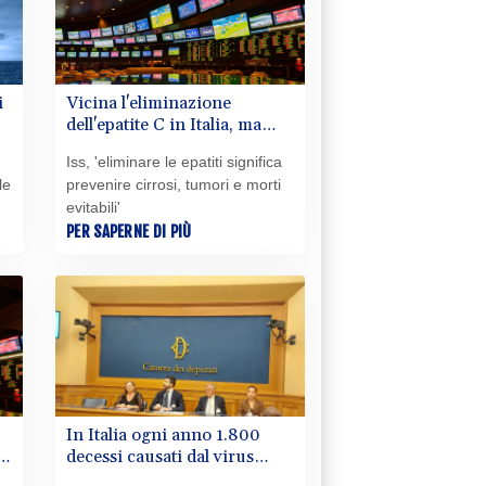
i
Vicina l'eliminazione
dell'epatite C in Italia, ma
crescono A ed E
Iss, 'eliminare le epatiti significa
le
prevenire cirrosi, tumori e morti
evitabili'
PER SAPERNE DI PIÙ
In Italia ogni anno 1.800
a
decessi causati dal virus
respiratorio sinciziale