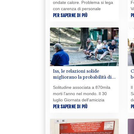
ondate calore. Problema si lega
F
con carenza di personale
V
PER SAPERNE DI PIÙ
u
P
Iss, le relazioni solide
C
migliorano la probabilità di
b
vivere più a lungo fino al
m
Solitudine associata a 870mila
I
50%
morti l'anno nel mondo. Il 30
S
luglio Giornata dell'amicizia
d
PER SAPERNE DI PIÙ
P