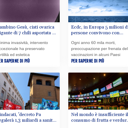
ambino Gesù, cisti ovarica
Ecdc, in Europa 5 milioni d
igante di 7 chili asportata a
persone convivono con
na ragazza di 16 anni
epatite B e C
inima invasività, intervento
Ogni anno 60 mila morti,
ccezionale ha preservato
preoccupazione per frenata del
rtilità ed estetica
vaccinazioni in alcuni Paesi
ER SAPERNE DI PIÙ
PER SAPERNE DI PIÙ
indacati, 'decreto Pa
Nel mondo è insufficiente il
egalerà 1,3 miliardi a sanità
consumo di frutta e verdur
rivata senza rinnovi dei
in bambini e adolescenti