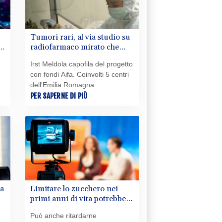
Tumori rari, al via studio su
la
radiofarmaco mirato che
preserva tessuti sani
Irst Meldola capofila del progetto
con fondi Aifa. Coinvolti 5 centri
dell'Emilia Romagna
PER SAPERNE DI PIÙ
ra
Limitare lo zucchero nei
primi anni di vita potrebbe
ridurre il rischio di demenza
Può anche ritardarne