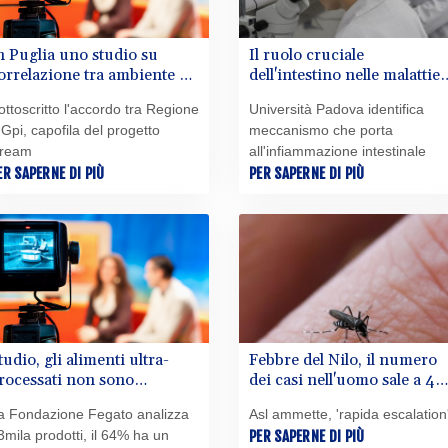
n Puglia uno studio su
Il ruolo cruciale
orrelazione tra ambiente e
dell'intestino nelle malattie
alattie neurodegenerative
neurodegenerative
ottoscritto l'accordo tra Regione
Università Padova identifica
 Gpi, capofila del progetto
meccanismo che porta
ream
all'infiammazione intestinale
ER SAPERNE DI PIÙ
PER SAPERNE DI PIÙ
tudio, gli alimenti ultra-
Febbre del Nilo, il numero
rocessati non sono
dei casi nell'uomo sale a 4
utrizionalmente uniformi
nell'Oristanese
a Fondazione Fegato analizza
Asl ammette, 'rapida escalation
3mila prodotti, il 64% ha un
PER SAPERNE DI PIÙ