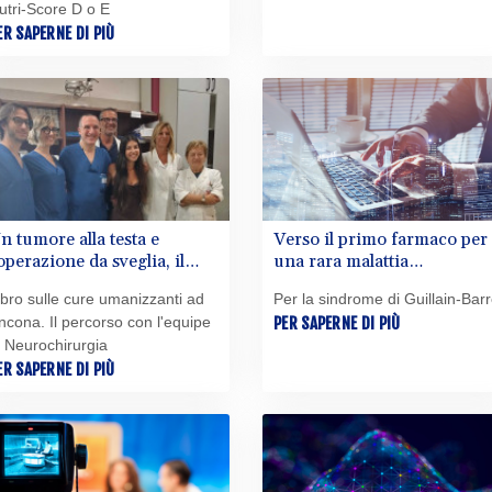
utri-Score D o E
ER SAPERNE DI PIÙ
n tumore alla testa e
Verso il primo farmaco per
'operazione da sveglia, il
una rara malattia
itorno alla vita di Giorgia
autoimmune, bene i test
ibro sulle cure umanizzanti ad
Per la sindrome di Guillain-Bar
clinici
ncona. Il percorso con l'equipe
PER SAPERNE DI PIÙ
i Neurochirurgia
ER SAPERNE DI PIÙ