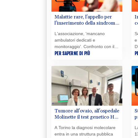
Malattie rare, l'appello per
I
l'inserimento della sindrome
c
di Sjogren nei Lea
m
L'associazione, 'mancano
S
ambulatori dedicati e
e
monitoraggio'. Confronto con il
D
ministero
PER SAPERNE DI PIÙ
P
Tumore all'ovaio, all'ospedale
S
Molinette il test genetico Hrd
p
'in house'
n
A Torino la diagnosi molecolare
L
entra in una struttura pubblica
1