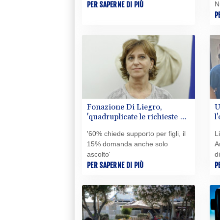
PER SAPERNE DI PIÙ
N
P
Fonazione Di Liegro,
U
'quadruplicate le richieste di
l
aiuto a genitori e caregiver'
r
'60% chiede supporto per figli, il
L
15% domanda anche solo
A
ascolto'
d
PER SAPERNE DI PIÙ
P