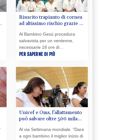
Riuscito trapianto di cornea
ad altissimo rischio grazie a
task force di 6 specialità
Al Bambino Gesù procedura
salvavista per un ventenne,
necessarie 18 ore di
prepararazione
PER SAPERNE DI PIÙ
Unicef e Oms, l'allattamento
può salvare oltre 500 mila
vite ogni anno
'
Al via Settimana mondiale. "Dare
a ogni bambino il miglior inizio di