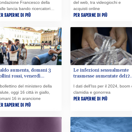
ondazione Francesco della
del web, tra videogiochi e
alle lancia bando ricercatori
acquisti online
nder40
ER SAPERNE DI PIÙ
PER SAPERNE DI PIÙ
aldo aumenta, domani 3
Le infezioni sessualmente
ollini rossi, venerdì
trasmesse aumentate del12
assima allerta in 11 città
nel 2024
l bollettino del ministero della
I dati dell'Iss per il 2024, boom 
alute, oggi 16 città in giallo,
clamidia e gonorrea
omani 16 in arancione
PER SAPERNE DI PIÙ
ER SAPERNE DI PIÙ