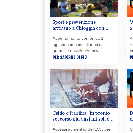
Sport e prevenzione
W
arrivano a Chioggia con
2
Spiagge della salute
d
Appuntamento domenica 2
A
agosto con consulti medici
l
gratuiti e attività ricreative
p
PER SAPERNE DI PIÙ
P
Caldo e fragilità, 'in pronto
D
soccorso più anziani soli e
c
senza sostegno'
'
Accessi aumentati del 15% per
C
n