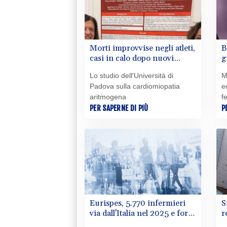
Morti improvvise negli atleti,
B
casi in calo dopo nuovi
g
criteri diagnostici
u
Lo studio dell'Università di
M
Padova sulla cardiomiopatia
e
aritmogena
fe
PER SAPERNE DI PIÙ
P
Eurispes, 5.770 infermieri
S
via dall'Italia nel 2025 e forti
r
gap tra regioni
p