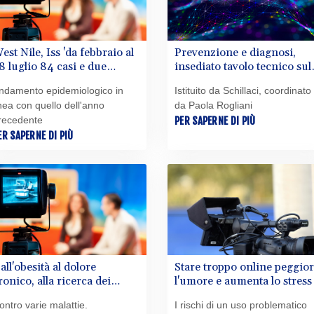
est Nile, Iss 'da febbraio al
Prevenzione e diagnosi,
8 luglio 84 casi e due
insediato tavolo tecnico sul
ecessi'
Salute respiratoria
ndamento epidemiologico in
Istituito da Schillaci, coordinato
inea con quello dell'anno
da Paola Rogliani
recedente
PER SAPERNE DI PIÙ
ER SAPERNE DI PIÙ
all'obesità al dolore
Stare troppo online peggio
ronico, alla ricerca dei
l'umore e aumenta lo stress
cacciatori' della
ontro varie malattie.
I rischi di un uso problematico
euroinfiammazione