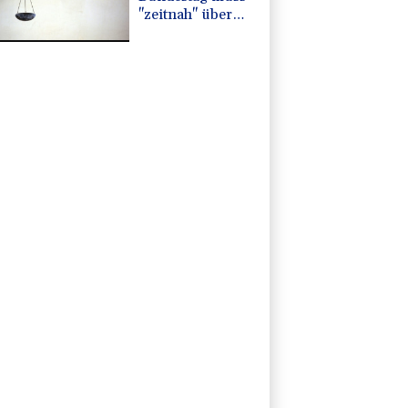
"zeitnah" über
Wahleinsprüche
entscheiden