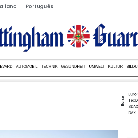
taliano
Português
EVARD
AUTOMOBIL
TECHNIK
GESUNDHEIT
UMWELT
KULTUR
BILD
Euro
Börse
TecD
SDAX
DAX
MDA
Gold
EUR/