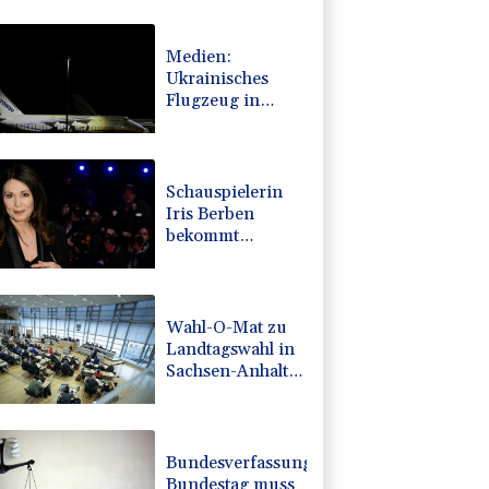
Medien:
Ukrainisches
Flugzeug in
Leipzig neben
Drohne war mit
Munition
beladen
Schauspielerin
Iris Berben
bekommt
Deutschen
Kulturpolitikpreis
Wahl-O-Mat zu
Landtagswahl in
Sachsen-Anhalt
gestartet
Bundesverfassungsgericht:
Bundestag muss