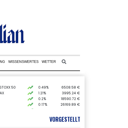
UNG
WISSENSWERTES
WETTER
 STOXX 50
0.49%
6508.58
€
AX
1.21%
3995.24
€
0.2%
18590.72
€
0.17%
26169.89
€
X
0.1%
32459.11
€
preis
0.36%
4320.7
$
VORGESTELLT
USD
-0.08%
1.1546
$