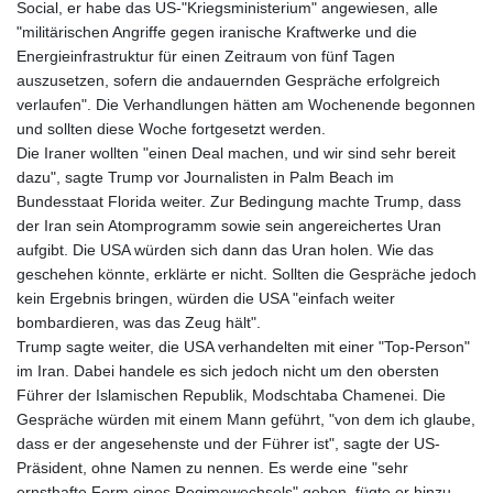
Social, er habe das US-"Kriegsministerium" angewiesen, alle
"militärischen Angriffe gegen iranische Kraftwerke und die
Energieinfrastruktur für einen Zeitraum von fünf Tagen
auszusetzen, sofern die andauernden Gespräche erfolgreich
verlaufen". Die Verhandlungen hätten am Wochenende begonnen
und sollten diese Woche fortgesetzt werden.
Die Iraner wollten "einen Deal machen, und wir sind sehr bereit
dazu", sagte Trump vor Journalisten in Palm Beach im
Bundesstaat Florida weiter. Zur Bedingung machte Trump, dass
der Iran sein Atomprogramm sowie sein angereichertes Uran
aufgibt. Die USA würden sich dann das Uran holen. Wie das
geschehen könnte, erklärte er nicht. Sollten die Gespräche jedoch
kein Ergebnis bringen, würden die USA "einfach weiter
bombardieren, was das Zeug hält".
Trump sagte weiter, die USA verhandelten mit einer "Top-Person"
im Iran. Dabei handele es sich jedoch nicht um den obersten
Führer der Islamischen Republik, Modschtaba Chamenei. Die
Gespräche würden mit einem Mann geführt, "von dem ich glaube,
dass er der angesehenste und der Führer ist", sagte der US-
Präsident, ohne Namen zu nennen. Es werde eine "sehr
ernsthafte Form eines Regimewechsels" geben, fügte er hinzu.