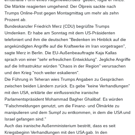
Die Märkte reagierten umgehend: Der Ölpreis sackte nach
Trumps Online-Post gegen Montagmittag um mehr als zehn
Prozent ab.
Bundeskanzler Friedrich Merz (CDU) begrüßte Trumps
Umdenken. Er habe am Sonntag mit dem US-Präsidenten
telefoniert und ihm die deutschen "Bedenken im Hinblick auf die
angekündigten Angriffe auf die Kraftwerke im Iran vorgetragen",
sagte Merz in Berlin. Die EU-Außenbeauftragte Kaja Kallas
sprach von einer "sehr erfreulichen Entwicklung". Jegliche Angriffe
auf die Infrastruktur würden "Chaos in der Region" verursachen
und den Krieg "noch weiter eskalieren".
Die Führung in Teheran wies Trumps Angaben zu Gesprächen
zwischen beiden Ländern zurück. Es gebe "keine Verhandlungen"
mit den USA, erklärte der einflussreiche iranische
Parlamentspräsident Mohammad Bagher Ghalibaf. Es würden
"Falschmeldungen genutzt, um die Finanz- und Ölmärkte zu
manipulieren und dem Sumpf zu entkommen, in dem die USA und
Israel gefangen sind."
Auch das iranische Außenministerium bestritt, dass es seit
Kriegsbeginn Verhandlungen mit den USA gab. In den