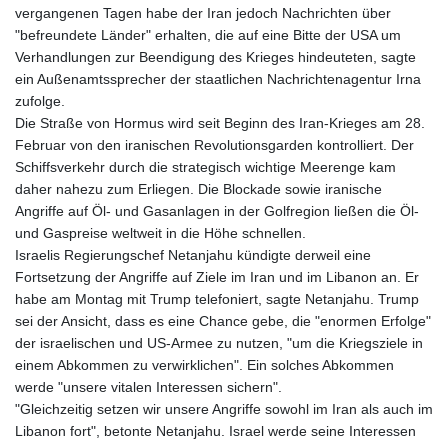
vergangenen Tagen habe der Iran jedoch Nachrichten über
"befreundete Länder" erhalten, die auf eine Bitte der USA um
Verhandlungen zur Beendigung des Krieges hindeuteten, sagte
ein Außenamtssprecher der staatlichen Nachrichtenagentur Irna
zufolge.
Die Straße von Hormus wird seit Beginn des Iran-Krieges am 28.
Februar von den iranischen Revolutionsgarden kontrolliert. Der
Schiffsverkehr durch die strategisch wichtige Meerenge kam
daher nahezu zum Erliegen. Die Blockade sowie iranische
Angriffe auf Öl- und Gasanlagen in der Golfregion ließen die Öl-
und Gaspreise weltweit in die Höhe schnellen.
Israelis Regierungschef Netanjahu kündigte derweil eine
Fortsetzung der Angriffe auf Ziele im Iran und im Libanon an. Er
habe am Montag mit Trump telefoniert, sagte Netanjahu. Trump
sei der Ansicht, dass es eine Chance gebe, die "enormen Erfolge"
der israelischen und US-Armee zu nutzen, "um die Kriegsziele in
einem Abkommen zu verwirklichen". Ein solches Abkommen
werde "unsere vitalen Interessen sichern".
"Gleichzeitig setzen wir unsere Angriffe sowohl im Iran als auch im
Libanon fort", betonte Netanjahu. Israel werde seine Interessen