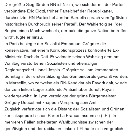
Der größte Sieg für den RN ist Nizza, wo sich der mit der Partei
verbündete Eric Ciotti, früher Parteichef der Republikaner,
durchsetzte. RN-Parteichef Jordan Bardella sprach vom "größten
historischen Durchbruch seiner Partei". Der Wahlerfolg sei "der
Beginn eines Machtwechsels, der bald die ganze Nation betreffen
wird", fügte er hinzu.
In Paris besiegte der Sozialist Emmanuel Grégoire die
konservative, mit einem Korruptionsprozess konfrontierte Ex-
Ministerin Rachida Dati. Er widmete seinen Wahlsieg dem am
Wahltag verstorbenen Sozialisten und ehemaligen
Regierungschef Lionel Jospin. Grégoire soll am kommenden
Sonntag in der ersten Sitzung des Gemeinderats gewählt werden.
In Marseille, wo zeitweise ein RN-Kandidat als Favorit galt, wurde
der zum linken Lager zählende Amtsinhaber Benoît Payan
wiedergewählt. In Lyon verteidigte der grüne Bürgermeister
Grégory Doucet mit knappen Vorsprung sein Amt.
Zugleich verfestigte sich die Distanz der Sozialisten und Grünen
zur linkspopulistischen Partei La France Insoumise (LFI). In
mehreren Fällen scheiterten Wahlbündnisse zwischen der
gemäßigten und der radikalen Linken. LFI hatte sich vergeblich