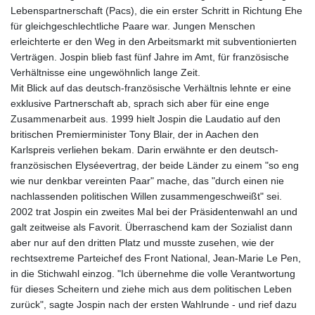
Lebenspartnerschaft (Pacs), die ein erster Schritt in Richtung Ehe
für gleichgeschlechtliche Paare war. Jungen Menschen
erleichterte er den Weg in den Arbeitsmarkt mit subventionierten
Verträgen. Jospin blieb fast fünf Jahre im Amt, für französische
Verhältnisse eine ungewöhnlich lange Zeit.
Mit Blick auf das deutsch-französische Verhältnis lehnte er eine
exklusive Partnerschaft ab, sprach sich aber für eine enge
Zusammenarbeit aus. 1999 hielt Jospin die Laudatio auf den
britischen Premierminister Tony Blair, der in Aachen den
Karlspreis verliehen bekam. Darin erwähnte er den deutsch-
französischen Elyséevertrag, der beide Länder zu einem "so eng
wie nur denkbar vereinten Paar" mache, das "durch einen nie
nachlassenden politischen Willen zusammengeschweißt" sei.
2002 trat Jospin ein zweites Mal bei der Präsidentenwahl an und
galt zeitweise als Favorit. Überraschend kam der Sozialist dann
aber nur auf den dritten Platz und musste zusehen, wie der
rechtsextreme Parteichef des Front National, Jean-Marie Le Pen,
in die Stichwahl einzog. "Ich übernehme die volle Verantwortung
für dieses Scheitern und ziehe mich aus dem politischen Leben
zurück", sagte Jospin nach der ersten Wahlrunde - und rief dazu