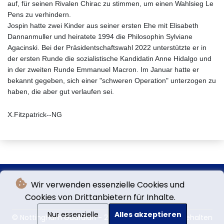
auf, für seinen Rivalen Chirac zu stimmen, um einen Wahlsieg Le
Pens zu verhindern.
Jospin hatte zwei Kinder aus seiner ersten Ehe mit Elisabeth
Dannanmuller und heiratete 1994 die Philosophin Sylviane
Agacinski. Bei der Präsidentschaftswahl 2022 unterstützte er in
der ersten Runde die sozialistische Kandidatin Anne Hidalgo und
in der zweiten Runde Emmanuel Macron. Im Januar hatte er
bekannt gegeben, sich einer "schweren Operation" unterzogen zu
haben, die aber gut verlaufen sei.
X.Fitzpatrick--NG
Wir verwenden essenzielle Cookies und
Cookies von Drittanbietern für Inhalte.
Nur essenzielle
Alles akzeptieren
© Nottingham Guardian - 2026 - Alle Rechte vorbehalten