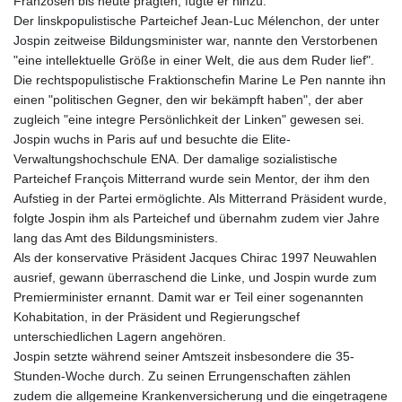
Franzosen bis heute prägten, fügte er hinzu.
Der linskpopulistische Parteichef Jean-Luc Mélenchon, der unter
Jospin zeitweise Bildungsminister war, nannte den Verstorbenen
"eine intellektuelle Größe in einer Welt, die aus dem Ruder lief".
Die rechtspopulistische Fraktionschefin Marine Le Pen nannte ihn
einen "politischen Gegner, den wir bekämpft haben", der aber
zugleich "eine integre Persönlichkeit der Linken" gewesen sei.
Jospin wuchs in Paris auf und besuchte die Elite-
Verwaltungshochschule ENA. Der damalige sozialistische
Parteichef François Mitterrand wurde sein Mentor, der ihm den
Aufstieg in der Partei ermöglichte. Als Mitterrand Präsident wurde,
folgte Jospin ihm als Parteichef und übernahm zudem vier Jahre
lang das Amt des Bildungsministers.
Als der konservative Präsident Jacques Chirac 1997 Neuwahlen
ausrief, gewann überraschend die Linke, und Jospin wurde zum
Premierminister ernannt. Damit war er Teil einer sogenannten
Kohabitation, in der Präsident und Regierungschef
unterschiedlichen Lagern angehören.
Jospin setzte während seiner Amtszeit insbesondere die 35-
Stunden-Woche durch. Zu seinen Errungenschaften zählen
zudem die allgemeine Krankenversicherung und die eingetragene