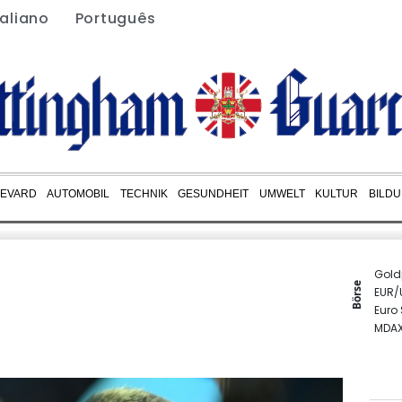
taliano
Português
EVARD
AUTOMOBIL
TECHNIK
GESUNDHEIT
UMWELT
KULTUR
BILD
Gold
Börse
EUR/
Euro
MDA
SDAX
TecD
DAX