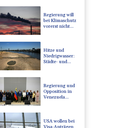
Regierung will
bei Klimaschutz
vorerst nicht
nachsteuern -
Kritik der
Grünen
Hitze und
Niedrigwasser:
Städte- und
Gemeindebund
fordert
"nationalen
Kraftakt"
Regierung und
Opposition in
Venezuela
beginnen
offiziellen Dialog
- ohne Machado
USA wollen bei
Visa-Anträgen