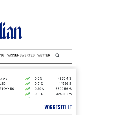
UNG
WISSENSWERTES
WETTER
preis
0.6%
4325.4
$
USD
0.01%
1.1526
$
 STOXX 50
0.39%
6502.56
€
X
0.01%
32431.12
€
0.06%
18564.81
€
AX
1.36%
4000.99
€
VORGESTELLT
0.05%
26140.13
€