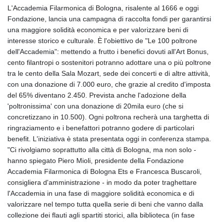
L'Accademia Filarmonica di Bologna, risalente al 1666 e oggi
Fondazione, lancia una campagna di raccolta fondi per garantirsi
una maggiore solidità economica e per valorizzare beni di
interesse storico e culturale. È l'obiettivo de "Le 100 poltrone
dell'Accademia": mettendo a frutto i benefici dovuti all'Art Bonus,
cento filantropi o sostenitori potranno adottare una o più poltrone
tra le cento della Sala Mozart, sede dei concerti e di altre attività,
con una donazione di 7.000 euro, che grazie al credito d'imposta
del 65% diventano 2.450. Prevista anche l'adozione della
'poltronissima' con una donazione di 20mila euro (che si
concretizzano in 10.500). Ogni poltrona recherà una targhetta di
ringraziamento e i benefattori potranno godere di particolari
benefit. L'iniziativa è stata presentata oggi in conferenza stampa.
"Ci rivolgiamo soprattutto alla città di Bologna, ma non solo -
hanno spiegato Piero Mioli, presidente della Fondazione
Accademia Filarmonica di Bologna Ets e Francesca Buscaroli,
consigliera d'amministrazione - in modo da poter traghettare
l'Accademia in una fase di maggiore solidità economica e di
valorizzare nel tempo tutta quella serie di beni che vanno dalla
collezione dei flauti agli spartiti storici, alla biblioteca (in fase