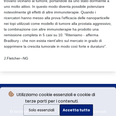
trovano vicinano al tumore, portandole da uno stato dormiente a
uno molto attivo. In questo modo diventa possibile potenziare
notevolmente gli effetti di altre immunoterapie. Quando i
ricercatori hanno messo alla prova l'efficacia delle nanoparticelle
nei topi utilizzati come modello di tumore alla prostata aggressivo,
la combinazione con altre immunoterapie ha prodotto una
remissione completa in 5 casi su 10. "Riteniamo - afferma
Bradbury - che non esista nient'altro sul mercato in grado di
sopprimere la crescita tumorale in modo così forte e duraturo".
J.Fletcher--NG
Utilizziamo cookie essenziali e cookie di
terze parti per i contenuti.
Solo essenziali
Accetta tutto
© Nottingham Guardian - 2026 - Tutti i diritti riservati