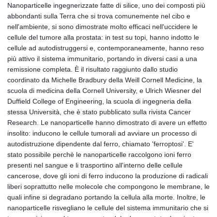
Nanoparticelle ingegnerizzate fatte di silice, uno dei composti più
abbondanti sulla Terra che si trova comunemente nel cibo e
nell'ambiente, si sono dimostrate molto efficaci nell'uccidere le
cellule del tumore alla prostata: in test su topi, hanno indotto le
cellule ad autodistruggersi e, contemporaneamente, hanno reso
più attivo il sistema immunitario, portando in diversi casi a una
remissione completa. È il risultato raggiunto dallo studio
coordinato da Michelle Bradbury della Weill Cornell Medicine, la
scuola di medicina della Cornell University, e Ulrich Wiesner del
Duffield College of Engineering, la scuola di ingegneria della
stessa Università, che è stato pubblicato sulla rivista Cancer
Research. Le nanoparticelle hanno dimostrato di avere un effetto
insolito: inducono le cellule tumorali ad avviare un processo di
autodistruzione dipendente dal ferro, chiamato 'ferroptosi'. E'
stato possibile perchè le nanoparticelle raccolgono ioni ferro
presenti nel sangue e li trasportino all'interno delle cellule
cancerose, dove gli ioni di ferro inducono la produzione di radicali
liberi soprattutto nelle molecole che compongono le membrane, le
quali infine si degradano portando la cellula alla morte. Inoltre, le
nanoparticelle risvegliano le cellule del sistema immunitario che si