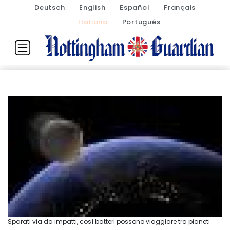
Deutsch
English
Español
Français
Italiano
Português
Sparati via da impatti, così batteri possono viaggiare tra pianeti