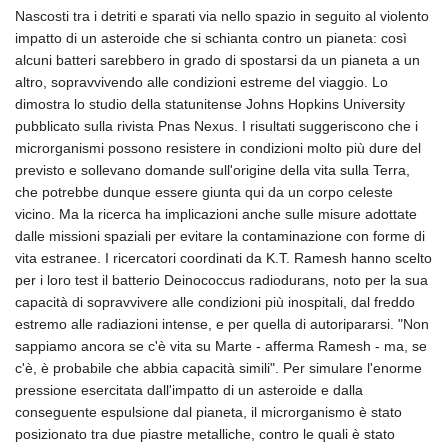
Nascosti tra i detriti e sparati via nello spazio in seguito al violento
impatto di un asteroide che si schianta contro un pianeta: così
alcuni batteri sarebbero in grado di spostarsi da un pianeta a un
altro, sopravvivendo alle condizioni estreme del viaggio. Lo
dimostra lo studio della statunitense Johns Hopkins University
pubblicato sulla rivista Pnas Nexus. I risultati suggeriscono che i
microrganismi possono resistere in condizioni molto più dure del
previsto e sollevano domande sull'origine della vita sulla Terra,
che potrebbe dunque essere giunta qui da un corpo celeste
vicino. Ma la ricerca ha implicazioni anche sulle misure adottate
dalle missioni spaziali per evitare la contaminazione con forme di
vita estranee. I ricercatori coordinati da K.T. Ramesh hanno scelto
per i loro test il batterio Deinococcus radiodurans, noto per la sua
capacità di sopravvivere alle condizioni più inospitali, dal freddo
estremo alle radiazioni intense, e per quella di autoripararsi. "Non
sappiamo ancora se c'è vita su Marte - afferma Ramesh - ma, se
c'è, è probabile che abbia capacità simili". Per simulare l'enorme
pressione esercitata dall'impatto di un asteroide e dalla
conseguente espulsione dal pianeta, il microrganismo è stato
posizionato tra due piastre metalliche, contro le quali è stato