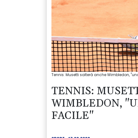
Tennis: Musetti salterà anche Wimbledon, "una
TENNIS: MUSET
WIMBLEDON, "U
FACILE"