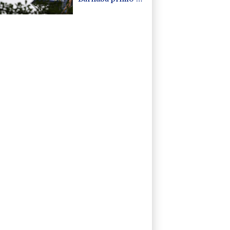
Cosetti seconda
dopo due round