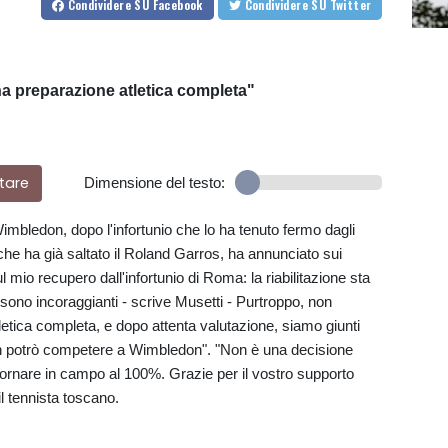
Condividere
SU Facebook
Condividere
SU Twitter
a preparazione atletica completa"
tare
Dimensione del testo:
imbledon, dopo l'infortunio che lo ha tenuto fermo dagli
 che ha già saltato il Roland Garros, ha annunciato sui
ul mio recupero dall'infortunio di Roma: la riabilitazione sta
sono incoraggianti - scrive Musetti - Purtroppo, non
etica completa, e dopo attenta valutazione, siamo giunti
non potrò competere a Wimbledon". "Non è una decisione
è tornare in campo al 100%. Grazie per il vostro supporto
l tennista toscano.