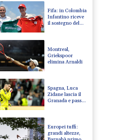
Fifa: in Colombia
Infantino riceve
il sostegno del
calcio
sudamericano
Montreal,
Griekspoor
elimina Arnaldi
Spagna, Luca
Zidane lascia il
Granada e passa
al Leganés
Europei tuffi:
grandi altezze,
Barnabà primo e