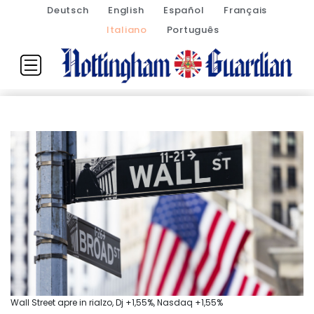
Deutsch
English
Español
Français
Italiano
Português
Wall Street apre in rialzo, Dj +1,55%, Nasdaq +1,55%