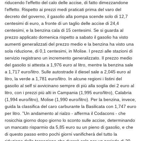
riducendo l'effetto del calo delle accise, di fatto dimezzandone
l'effetto. Rispetto ai prezzi medi praticati prima del varo del
decreto del governo, il gasolio alla pompa scende solo di 12,7
centesimi di euro, a fronte di un taglio delle accise di 24,4
centesimi, e la benzina cala di 15 centesimi. Se si guarda al
prezzo applicato domenica rispetto a sabato il gasolio ha visto
aumenti generalizzati del prezzo medio e la benzina ha visto una
sola riduzione, di 0,1 centesimi, in Molise. I prezzi alle stazioni di
servizio registrano un incremento generalizzato. Il prezzo medio
del gasolio si attesta a 1,976 euro al litro, mentre la benzina sale
a 1,717 euro/litro. Sulle autostrade il diesel sale a 2,045 euro al
litro, la verde a 1,781 euro/litro. In alcune regioni i listini del
gasolio al self si avvicinano sempre di più alla soglia dei 2 euro al
litro, con i prezzi più alti in Campania (1,995 euro/litro), Calabria
(1,994 euro/litro), Molise (1,990 euro/litro). Per la benzina, invece,
guida la classifica del caro carburante la Basilicata con 1,747 euro
per litro. "Un andamento al rialzo - afferma il Codacons - che
rosicchia giorno dopo giorno lo sconto sulle accise, determinando
un mancato risparmio da 5,85 euro su un pieno di gasolio, e che
di questo passo entro pochi giorni vanificherà del tutto la
riduzione della tassazione che durerà solo per un periodo di 20