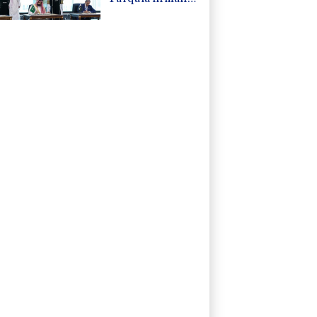
un pacto de
defensa en medio
de la tensión con
Irán