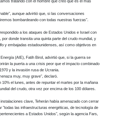
estamos tratando con el hombre que creo que es el más
able", aunque advirtió que, si las conversaciones
guiremos bombardeando con todas nuestras fuerzas".
a respondido a los ataques de Estados Unidos e Israel con
 por donde transita una quinta parte del crudo mundial, y
olfo y embajadas estadounidenses, así como objetivos en
Energía (AIE), Fatih Birol, advirtió que, si la guerra se
abrirán la puerta a una crisis peor que el impacto combinado
1970 y la invasión rusa de Ucrania.
menaza muy, muy grave", declaró.
n 10% el lunes, antes de repuntar el martes por la mañana
mundial del crudo, otra vez por encima de los 100 dólares.
 instalaciones clave, Teherán había amenazado con cerrar
 "todas las infraestructuras energéticas, de tecnología de
 pertenecientes a Estados Unidos", según la agencia Fars,