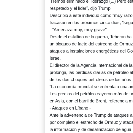
"Hemos eliminado el liderazgo (...) Pero 
respetado y el líder", dijo Trump.
Describió a este individuo como "muy razon
fracasan en los próximos cinco días, "se
- "Amenaza muy, muy grave" -
Desde el estallido de la guerra, Teherán h
un bloqueo de facto del estrecho de Ormuz,
ataques a instalaciones energéticas del G
Israel.
El director de la Agencia Internacional de la 
prolonga, las pérdidas diarias de petróleo 
de los dos choques petroleros de los años 
"La economía mundial se enfrenta a una a
Los precios del petróleo cayeron más de u
en Asia, con el barril de Brent, referencia 
- Ataques en Líbano -
Ante la advertencia de Trump de ataques a
por completo el estrecho de Ormuz y atacar
la información y de desalinización de agua