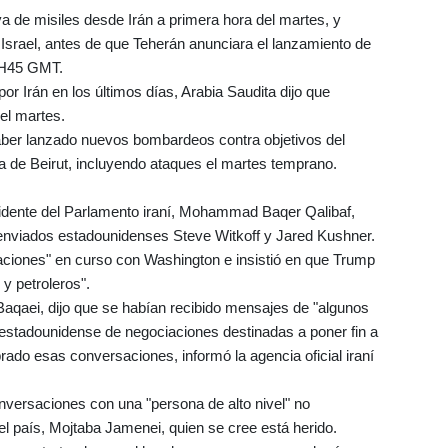
lva de misiles desde Irán a primera hora del martes, y
 Israel, antes de que Teherán anunciara el lanzamiento de
02H45 GMT.
or Irán en los últimos días, Arabia Saudita dijo que
el martes.
haber lanzado nuevos bombardeos contra objetivos del
ia de Beirut, incluyendo ataques el martes temprano.
esidente del Parlamento iraní, Mohammad Baqer Qalibaf,
enviados estadounidenses Steve Witkoff y Jared Kushner.
aciones" en curso con Washington e insistió en que Trump
y petroleros".
l Baqaei, dijo que se habían recibido mensajes de "algunos
 estadounidense de negociaciones destinadas a poner fin a
rado esas conversaciones, informó la agencia oficial iraní
versaciones con una "persona de alto nivel" no
del país, Mojtaba Jamenei, quien se cree está herido.