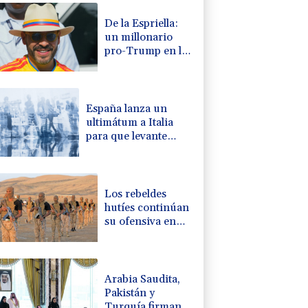
De la Espriella:
un millonario
pro-Trump en la
presidencia de
Colombia
España lanza un
ultimátum a Italia
para que levante
controles fronterizos
Los rebeldes
hutíes continúan
su ofensiva en
Yemen con
ataques en una
región petrolera
Arabia Saudita,
Pakistán y
Turquía firman