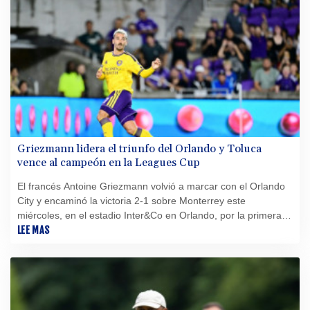
Griezmann lidera el triunfo del Orlando y Toluca
vence al campeón en la Leagues Cup
El francés Antoine Griezmann volvió a marcar con el Orlando
City y encaminó la victoria 2-1 sobre Monterrey este
miércoles, en el estadio Inter&Co en Orlando, por la primera
fecha de la Leagues Cup, jornada en la que el Toluca goleó 3-
LEE MAS
0 al Seattle Sounders, campeón defensor.