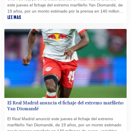
este jueves el fichaje del extremo marfileño Yan Diomandé, de
19 años, por un monto estimado por la prensa en 140 millones
de euros (160 millones de dólares), lo que lo convertiría en el
LEE MAS
fichaje más caro de la historia del club.
El Real Madrid anuncia el fichaje del extremo marfileño
Yan Diomandé
El Real Madrid anunció este jueves el fichaje del extremo
marfileño Yan Diomandé, de 19 años, por un monto estimado
por la prensa española en 140 millones de euros, variables