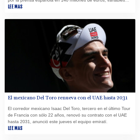
incluidas, lo que lo convertiría en el fichaje más caro de la
LEE MAS
historia del club madrileño.
El mexicano Del Toro renueva con el UAE hasta 2031
El corredor mexicano Isaac Del Toro, tercero en el último Tour
de Francia con sólo 22 años, renovó su contrato con el UAE
hasta 2031, anunció este jueves el equipo emiratí.
LEE MAS