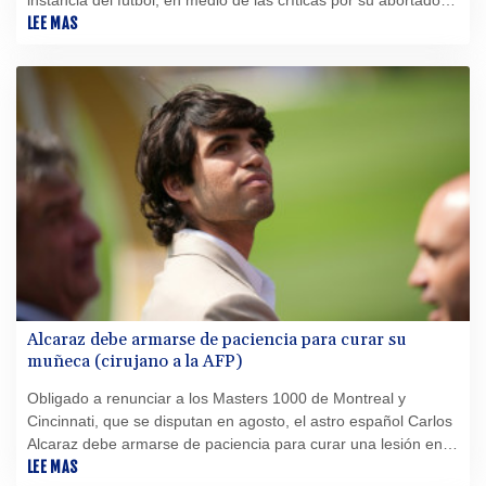
proyecto de abrir la institución a la inversión privada.
LEE MAS
Alcaraz debe armarse de paciencia para curar su
muñeca (cirujano a la AFP)
Obligado a renunciar a los Masters 1000 de Montreal y
Cincinnati, que se disputan en agosto, el astro español Carlos
Alcaraz debe armarse de paciencia para curar una lesión en la
muñeca "muy frecuente" entre los tenistas y que, si se vuelve
LEE MAS