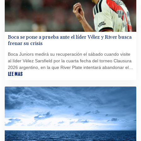
Boca se pone a prueba ante el líder Vélez y River busca
frenar su crisis
Boca Juniors medirá su recuperación el sábado cuando visite
al líder Vélez Sarsfield por la cuarta fecha del torneo Clausura
2026 argentino, en la que River Plate intentará abandonar el
último lugar de la tabla y conseguir su primera victoria.
LEE MAS