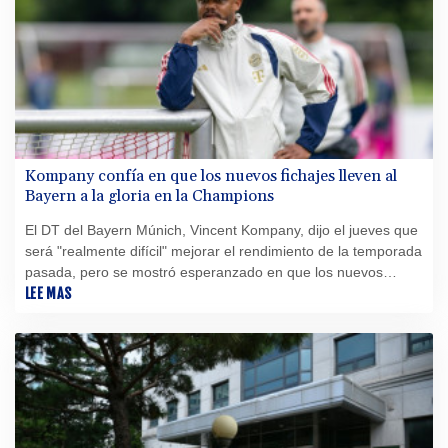
Kompany confía en que los nuevos fichajes lleven al
Bayern a la gloria en la Champions
El DT del Bayern Múnich, Vincent Kompany, dijo el jueves que
será "realmente difícil" mejorar el rendimiento de la temporada
pasada, pero se mostró esperanzado en que los nuevos
fichajes puedan impulsar al gigante alemán hacia su primer
LEE MAS
título de Champions desde 2020.