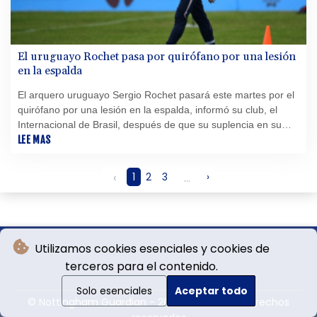
El uruguayo Rochet pasa por quirófano por una lesión
en la espalda
El arquero uruguayo Sergio Rochet pasará este martes por el
quirófano por una lesión en la espalda, informó su club, el
Internacional de Brasil, después de que su suplencia en su
selección durante el Mundial 2026 fuese muy cuestionada.
LEE MAS
‹
1
2
3
...
›
Utilizamos cookies esenciales y cookies de
terceros para el contenido.
Solo esenciales
Aceptar todo
© Nottingham Guardian - 2026 - Todos los derechos