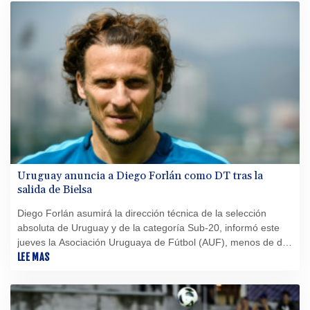
Uruguay anuncia a Diego Forlán como DT tras la
salida de Bielsa
Diego Forlán asumirá la dirección técnica de la selección
absoluta de Uruguay y de la categoría Sub-20, informó este
jueves la Asociación Uruguaya de Fútbol (AUF), menos de dos
meses después de decepcionar en el Mundial de la mano de
LEE MAS
Marcelo Bielsa.