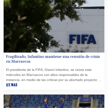
Fragilizado, Infantino mantiene una reunión de crisis
en Marruecos
El presidente de la FIFA, Gianni Infantino, se reúne este
miércoles en Marruecos con altos responsables de la
instancia, en medio de las críticas por su abortado proyecto de
abrir la institución a la inversión privada.
LEE MAS