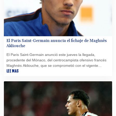
El Paris Saint-Germain anuncia el fichaje de Maghnès
Akliouche
El Paris Saint-Germain anunció este jueves la llegada,
procedente del Mónaco, del centrocampista ofensivo francés
Maghnès Akliouche, que se comprometió con el vigente
bicampeón europeo hasta 2031.
LEE MAS