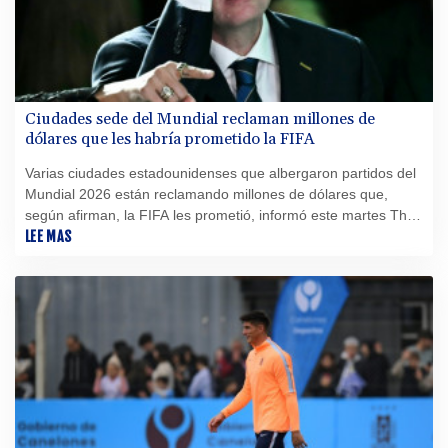
Ciudades sede del Mundial reclaman millones de
dólares que les habría prometido la FIFA
Varias ciudades estadounidenses que albergaron partidos del
Mundial 2026 están reclamando millones de dólares que,
según afirman, la FIFA les prometió, informó este martes The
Athletic.
LEE MAS