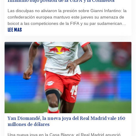
Infantino bajo presión de la UEFA y la Conmebol
Las disculpas no aliviaron la presión sobre Gianni Infantino: la
confederación europea mantuvo este jueves su amenaza de
boicot a las competiciones de la FIFA y su par sudamericana,
cercana al patrón del fútbol, cuestionó "las reiteradas acciones
LEE MAS
unilaterales" de la máxima autoridad del balompié.
Yan Diomandé, la nueva joya del Real Madrid vale 160
millones de dólares
Una nueva joya en la Casa Blanca: el Real Madrid anunció