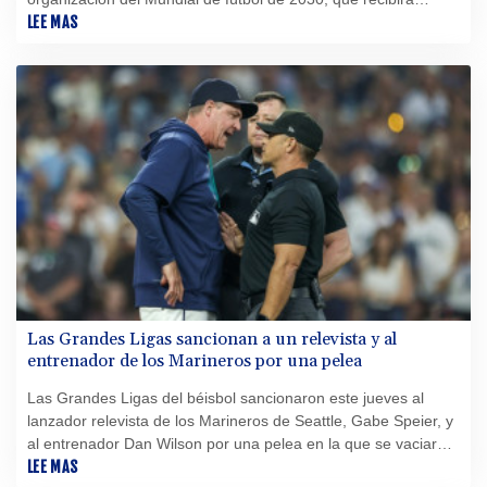
conjuntamente con España y Portugal, tras la crisis migratoria
LEE MAS
en Ceuta, petición que tiene sin embargo nulas posibilidades
de prosperar.
Las Grandes Ligas sancionan a un relevista y al
entrenador de los Marineros por una pelea
Las Grandes Ligas del béisbol sancionaron este jueves al
lanzador relevista de los Marineros de Seattle, Gabe Speier, y
al entrenador Dan Wilson por una pelea en la que se vaciaron
los banquillos.
LEE MAS