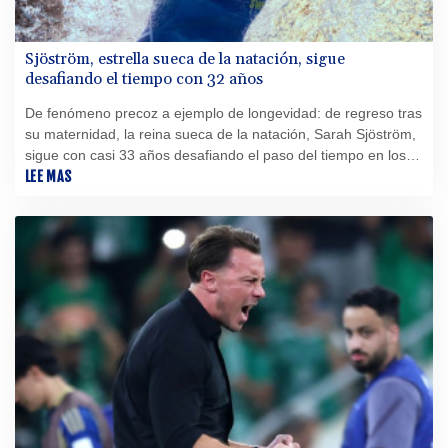
Sjöström, estrella sueca de la natación, sigue
desafiando el tiempo con 32 años
De fenómeno precoz a ejemplo de longevidad: de regreso tras
su maternidad, la reina sueca de la natación, Sarah Sjöström,
sigue con casi 33 años desafiando el paso del tiempo en los
Europeos de París.
LEE MAS