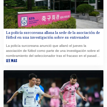
La policía surcoreana allana la sede de la asociación de
fútbol en una investigación sobre su entrenador
La policía surcoreana anunció que allanó el jueves la
asociación de fútbol como parte de una investigación sobre el
nombramiento del seleccionador tras el fracaso en el pasado
Mundial, donde fue eliminada en primera fase.
LEE MAS