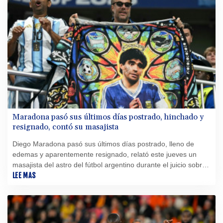
Maradona pasó sus últimos días postrado, hinchado y
resignado, contó su masajista
Diego Maradona pasó sus últimos días postrado, lleno de
edemas y aparentemente resignado, relató este jueves un
masajista del astro del fútbol argentino durante el juicio sobre
las circunstancias de su muerte hace más de cinco años.
LEE MAS