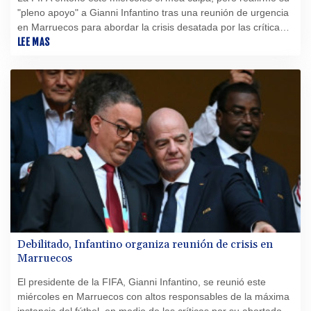
"pleno apoyo" a Gianni Infantino tras una reunión de urgencia
en Marruecos para abordar la crisis desatada por las críticas
al proyecto, finalmente abortado, de abrir la institución a la
LEE MAS
inversión privada.
Debilitado, Infantino organiza reunión de crisis en
Marruecos
El presidente de la FIFA, Gianni Infantino, se reunió este
miércoles en Marruecos con altos responsables de la máxima
instancia del fútbol, en medio de las críticas por su abortado