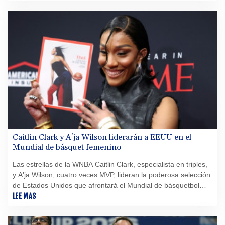
Caitlin Clark y A'ja Wilson liderarán a EEUU en el
Mundial de básquet femenino
Las estrellas de la WNBA Caitlin Clark, especialista en triples,
y A'ja Wilson, cuatro veces MVP, lideran la poderosa selección
de Estados Unidos que afrontará el Mundial de básquetbol
femenino del 4 al 13 de septiembre en Berlín.
LEE MAS