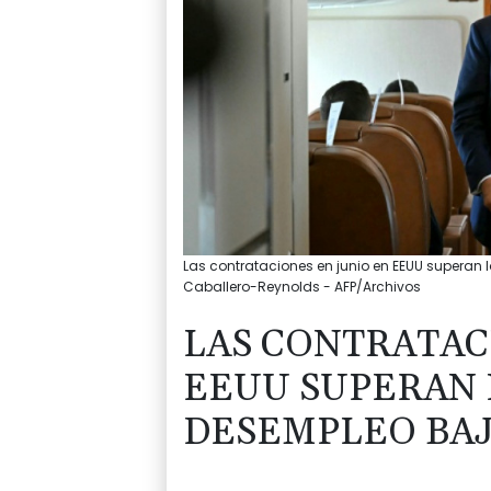
Las contrataciones en junio en EEUU superan l
Caballero-Reynolds - AFP/Archivos
LAS CONTRATAC
EEUU SUPERAN 
DESEMPLEO BAJA