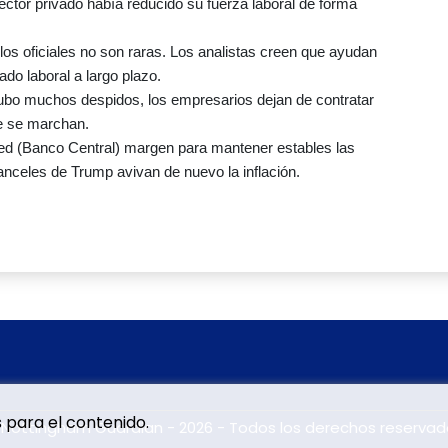
sector privado había reducido su fuerza laboral de forma
los oficiales no son raras. Los analistas creen que ayudan
do laboral a largo plazo.
ubo muchos despidos, los empresarios dejan de contratar
ue se marchan.
Fed (Banco Central) margen para mantener estables las
anceles de Trump avivan de nuevo la inflación.
 para el contenido.
 Nottingham Guardian - 2026 - Todos los derechos reservad