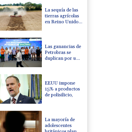
La sequía de las
tierras agrícolas
en Reino Unido
amenaza la
seguridad
alimentaria
Las ganancias de
Petrobras se
duplican por una
producción
récord y los
precios del
petróleo
EEUU impone
15% a productos
de polisilicio,
La mayoría de
adolescentes
británicos planea