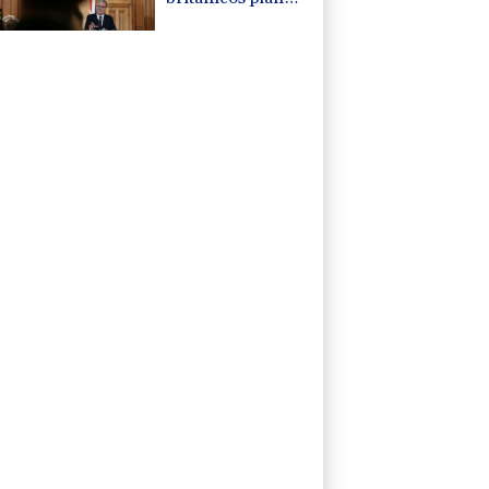
eludir la
restricción de las
redes sociales