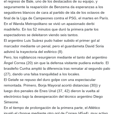
el regreso de Bale, uno de los destacados de su equipo, y
seguramente la reaparición de Benzema da esperanzas a los
seguidores blancos de cara al partido de ida de los octavos de
final de la Liga de Campeones contra el PSG, el martes en París.
En el Wanda Metropolitano se vivió un apasionado derbi
madrileño. En los 52 minutos que duró la primera parte los
espectadores se deleitaron viendo seis tantos.
El argentino Luis Suárez pudo haber subido el primer gol al
marcador mediante un penal, pero el guardameta David Soria
adivinó la trayectoria del esférico (8).
Pero, los rojiblancos resurgieron mediante el tanto del argentino
Ángel Correa (20) sin que la defensa visitante pudiera evitarlo. El
brasileño Cunha amplió la diferencia tras rematar al segundo palo
(27), dando una falsa tranquilidad a los locales.
El Getafe se repuso del duro golpe con una espectacular
remontada. Primero, Borja Mayoral acortó distancias (30)) y
luego dos penales de Enes Unal (37, 42) dieron la vuelta al
electrónico bajo la desesperación del técnico argentino Diego
Simeone.
En el tiempo de prolongación de la primera parte, el Atlético
igualó el choque mediante otro gol de Correa (45+4), muy activo