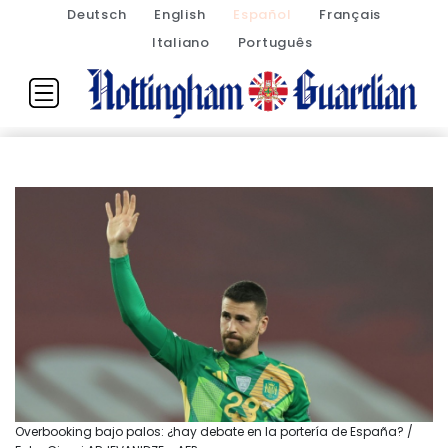
Deutsch
English
Español
Français
Italiano
Português
Overbooking bajo palos: ¿hay debate en la portería de España? /