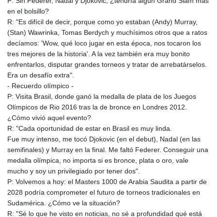
P: Sin Federer, Nadal y Djokovic, ¿tendría algún Grand Slam más
en el bolsillo?
R: "Es difícil de decir, porque como yo estaban (Andy) Murray,
(Stan) Wawrinka, Tomas Berdych y muchísimos otros que a ratos
decíamos: 'Wow, qué loco jugar en esta época, nos tocaron los
tres mejores de la historia'. A la vez también era muy bonito
enfrentarlos, disputar grandes torneos y tratar de arrebatárselos.
Era un desafío extra".
- Recuerdo olímpico -
P: Visita Brasil, donde ganó la medalla de plata de los Juegos
Olímpicos de Rio 2016 tras la de bronce en Londres 2012.
¿Cómo vivió aquel evento?
R: "Cada oportunidad de estar en Brasil es muy linda.
Fue muy intenso, me tocó Djokovic (en el debut), Nadal (en las
semifinales) y Murray en la final. Me faltó Federer. Conseguir una
medalla olímpica, no importa si es bronce, plata o oro, vale
mucho y soy un privilegiado por tener dos".
P: Volvemos a hoy: el Masters 1000 de Arabia Saudita a partir de
2028 podría comprometer el futuro de torneos tradicionales en
Sudamérica. ¿Cómo ve la situación?
R: "Sé lo que he visto en noticias, no sé a profundidad qué está