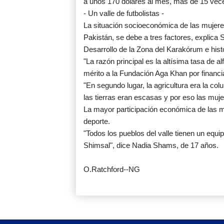
a unos 170 dólares al mes, más de 15 vece
- Un valle de futbolistas -
La situación socioeconómica de las mujer
Pakistán, se debe a tres factores, explica 
Desarrollo de la Zona del Karakórum e histo
"La razón principal es la altísima tasa de a
mérito a la Fundación Aga Khan por financ
"En segundo lugar, la agricultura era la co
las tierras eran escasas y por eso las muje
La mayor participación económica de las m
deporte.
"Todos los pueblos del valle tienen un equi
Shimsal", dice Nadia Shams, de 17 años.
O.Ratchford--NG