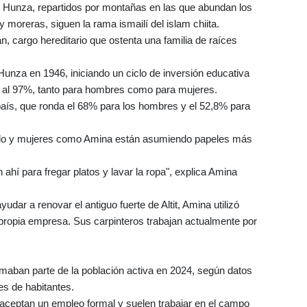
de Hunza, repartidos por montañas en las que abundan los
 moreras, siguen la rama ismailí del islam chiita.
an, cargo hereditario que ostenta una familia de raíces
Hunza en 1946, iniciando un ciclo de inversión educativa
lle al 97%, tanto para hombres como para mujeres.
país, que ronda el 68% para los hombres y el 52,8% para
ado y mujeres como Amina están asumiendo papeles más
hí para fregar platos y lavar la ropa", explica Amina
ar a renovar el antiguo fuerte de Altit, Amina utilizó
ropia empresa. Sus carpinteros trabajan actualmente por
rmaban parte de la población activa en 2024, según datos
es de habitantes.
 aceptan un empleo formal y suelen trabajar en el campo