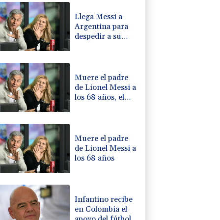
Llega Messi a
Argentina para
despedir a su
padre Jorge tras
su muerte
Muere el padre
de Lionel Messi a
los 68 años, el
hombre detrás
del ídolo mundial
Muere el padre
de Lionel Messi a
los 68 años
Infantino recibe
en Colombia el
apoyo del fútbol