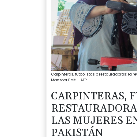
Carpinteras, futbolistas o restauradoras: la re
Manzoor Balti - AFP
CARPINTERAS, F
RESTAURADORAS
LAS MUJERES E
PAKISTÁN