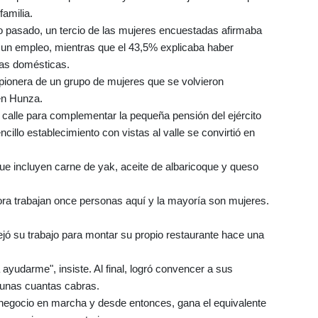
familia.
o pasado, un tercio de las mujeres encuestadas afirmaba
r un empleo, mientras que el 43,5% explicaba haber
eas domésticas.
a pionera de un grupo de mujeres que se volvieron
en Hunza.
a calle para complementar la pequeña pensión del ejército
illo establecimiento con vistas al valle se convirtió en
 que incluyen carne de yak, aceite de albaricoque y queso
"Ahora trabajan once personas aquí y la mayoría son mujeres.
jó su trabajo para montar su propio restaurante hace una
 ayudarme", insiste. Al final, logró convencer a sus
 unas cuantas cabras.
 negocio en marcha y desde entonces, gana el equivalente