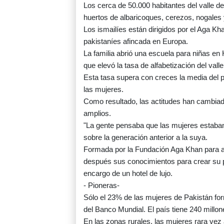
Los cerca de 50.000 habitantes del valle 
huertos de albaricoques, cerezos, nogales y
Los ismailíes están dirigidos por el Aga Kh
pakistaníes afincada en Europa.
La familia abrió una escuela para niñas en 
que elevó la tasa de alfabetización del va
Esta tasa supera con creces la media del 
las mujeres.
Como resultado, las actitudes han cambi
amplios.
"La gente pensaba que las mujeres estaban a
sobre la generación anterior a la suya.
Formada por la Fundación Aga Khan para ayud
después sus conocimientos para crear su p
encargo de un hotel de lujo.
- Pioneras-
Sólo el 23% de las mujeres de Pakistán fo
del Banco Mundial. El país tiene 240 millon
En las zonas rurales, las mujeres rara vez