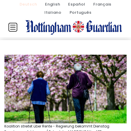
Deutsch
English
Español
Français
Italiano
Português
Koalition streitet über Rente - Regierung bekommt Dienstag