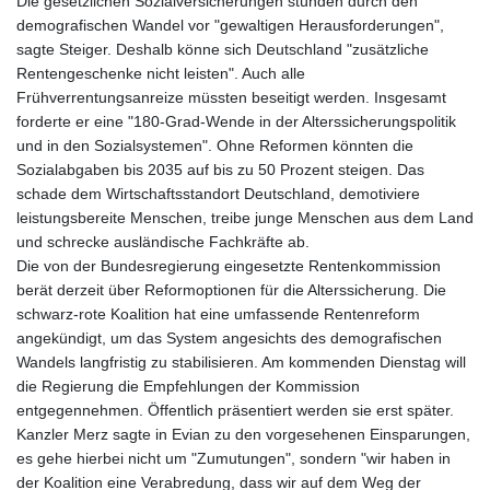
Die gesetzlichen Sozialversicherungen stünden durch den
demografischen Wandel vor "gewaltigen Herausforderungen",
sagte Steiger. Deshalb könne sich Deutschland "zusätzliche
Rentengeschenke nicht leisten". Auch alle
Frühverrentungsanreize müssten beseitigt werden. Insgesamt
forderte er eine "180-Grad-Wende in der Alterssicherungspolitik
und in den Sozialsystemen". Ohne Reformen könnten die
Sozialabgaben bis 2035 auf bis zu 50 Prozent steigen. Das
schade dem Wirtschaftsstandort Deutschland, demotiviere
leistungsbereite Menschen, treibe junge Menschen aus dem Land
und schrecke ausländische Fachkräfte ab.
Die von der Bundesregierung eingesetzte Rentenkommission
berät derzeit über Reformoptionen für die Alterssicherung. Die
schwarz-rote Koalition hat eine umfassende Rentenreform
angekündigt, um das System angesichts des demografischen
Wandels langfristig zu stabilisieren. Am kommenden Dienstag will
die Regierung die Empfehlungen der Kommission
entgegennehmen. Öffentlich präsentiert werden sie erst später.
Kanzler Merz sagte in Evian zu den vorgesehenen Einsparungen,
es gehe hierbei nicht um "Zumutungen", sondern "wir haben in
der Koalition eine Verabredung, dass wir auf dem Weg der