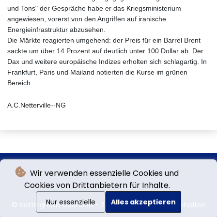
und Tons" der Gespräche habe er das Kriegsministerium
angewiesen, vorerst von den Angriffen auf iranische
Energieinfrastruktur abzusehen.
Die Märkte reagierten umgehend: der Preis für ein Barrel Brent
sackte um über 14 Prozent auf deutlich unter 100 Dollar ab. Der
Dax und weitere europäische Indizes erholten sich schlagartig. In
Frankfurt, Paris und Mailand notierten die Kurse im grünen
Bereich.
A.C.Netterville--NG
Wir verwenden essenzielle Cookies und
Cookies von Drittanbietern für Inhalte.
Nur essenzielle
Alles akzeptieren
© Nottingham Guardian - 2026 - Alle Rechte vorbehalten