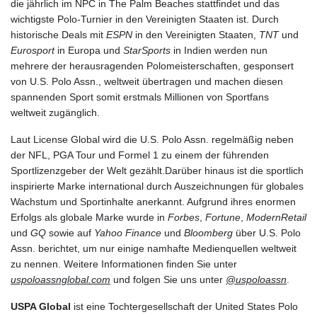
die jährlich im NPC in The Palm Beaches stattfindet und das
wichtigste Polo-Turnier in den Vereinigten Staaten ist. Durch
historische Deals mit
ESPN
in den Vereinigten Staaten,
TNT
und
Eurosport
in Europa und
StarSports
in Indien werden nun
mehrere der herausragenden Polomeisterschaften, gesponsert
von U.S. Polo Assn., weltweit übertragen und machen diesen
spannenden Sport somit erstmals Millionen von Sportfans
weltweit zugänglich.
Laut License Global wird die U.S. Polo Assn. regelmäßig neben
der NFL, PGA Tour und Formel 1 zu einem der führenden
Sportlizenzgeber der Welt gezählt.Darüber hinaus ist die sportlich
inspirierte Marke international durch Auszeichnungen für globales
Wachstum und Sportinhalte anerkannt. Aufgrund ihres enormen
Erfolgs als globale Marke wurde in
Forbes
,
Fortune
,
ModernRetail
und
GQ
sowie auf
Yahoo Finance
und
Bloomberg
über U.S. Polo
Assn. berichtet, um nur einige namhafte Medienquellen weltweit
zu nennen. Weitere Informationen finden Sie unter
uspoloassnglobal.com
und folgen Sie uns unter
@uspoloassn
.
USPA Global
ist eine Tochtergesellschaft der United States Polo