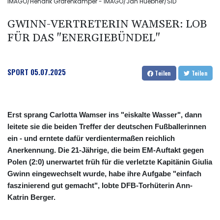
IMAGO/Hendrik Gräfenkämper - IMAGO/Jan Huebner/SID
GWINN-VERTRETERIN WAMSER: LOB
FÜR DAS "ENERGIEBÜNDEL"
SPORT
05.07.2025
Teilen
Teilen
Erst sprang Carlotta Wamser ins "eiskalte Wasser", dann
leitete sie die beiden Treffer der deutschen Fußballerinnen
ein - und erntete dafür verdientermaßen reichlich
Anerkennung. Die 21-Jährige, die beim EM-Auftakt gegen
Polen (2:0) unerwartet früh für die verletzte Kapitänin Giulia
Gwinn eingewechselt wurde, habe ihre Aufgabe "einfach
faszinierend gut gemacht", lobte DFB-Torhüterin Ann-
Katrin Berger.