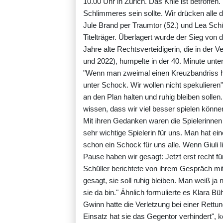
10.00 Uhr in Zürich. Das Knie ist betroffe
Schlimmeres sein sollte. Wir drücken alle d
Jule Brand per Traumtor (52.) und Lea Schül
Titelträger. Überlagert wurde der Sieg vo
Jahre alte Rechtsverteidigerin, die in der 
und 2022), humpelte in der 40. Minute unte
"Wenn man zweimal einen Kreuzbandriss hat
unter Schock. Wir wollen nicht spekulieren
an den Plan halten und ruhig bleiben sollen
wissen, dass wir viel besser spielen könne
Mit ihren Gedanken waren die Spielerinnen ab
sehr wichtige Spielerin für uns. Man hat ei
schon ein Schock für uns alle. Wenn Giuli li
Pause haben wir gesagt: Jetzt erst recht für
Schüller berichtete von ihrem Gespräch mit
gesagt, sie soll ruhig bleiben. Man weiß ja 
sie da bin." Ähnlich formulierte es Klara Bühl
Gwinn hatte die Verletzung bei einer Rettun
Einsatz hat sie das Gegentor verhindert", k