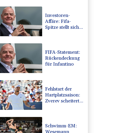
Investoren-
Affäre: Fifa-
Spitze stellt sich
hinter Infantino
FIFA-Statement:
Rückendeckung
für Infantino
Fehlstart der
Hartplatzsaison:
Zverev scheitert
in Montréal
Schwimm-EM:
Wesemann