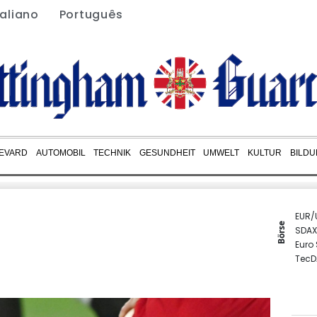
taliano
Português
EVARD
AUTOMOBIL
TECHNIK
GESUNDHEIT
UMWELT
KULTUR
BILD
EUR/
Börse
SDAX
Euro
TecD
MDA
Gold
DAX