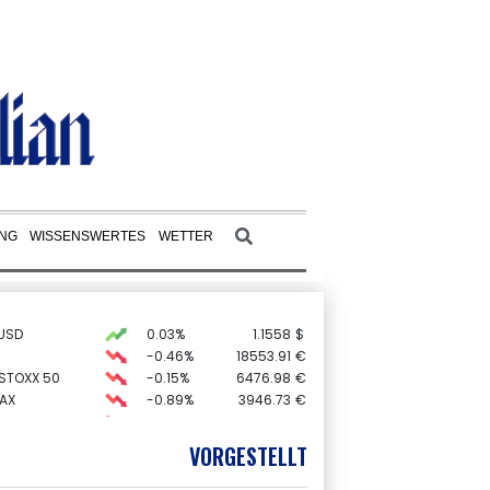
UNG
WISSENSWERTES
WETTER
USD
0.03%
1.1558
$
-0.46%
18553.91
€
 STOXX 50
-0.15%
6476.98
€
AX
-0.89%
3946.73
€
X
-0.41%
32426.33
€
preis
0.36%
4320.9
$
VORGESTELLT
-0.29%
26126.3
€