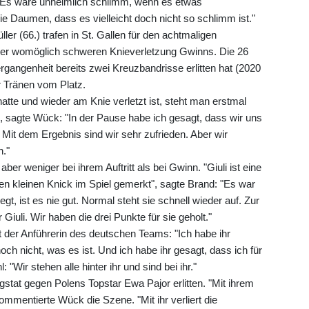
n. Es wäre unheimlich schlimm, wenn es etwas
ie Daumen, dass es vielleicht doch nicht so schlimm ist."
ler (66.) trafen in St. Gallen für den achtmaligen
n der womöglich schweren Knieverletzung Gwinns. Die 26
Vergangenheit bereits zwei Kreuzbandrisse erlitten hat (2020
r Tränen vom Platz.
te und wieder am Knie verletzt ist, steht man erstmal
", sagte Wück: "In der Pause habe ich gesagt, dass wir uns
. Mit dem Ergebnis sind wir sehr zufrieden. Aber wir
n."
er weniger bei ihrem Auftritt als bei Gwinn. "Giuli ist eine
nen kleinen Knick im Spiel gemerkt", sagte Brand: "Es war
egt, ist es nie gut. Normal steht sie schnell wieder auf. Zur
 Giuli. Wir haben die drei Punkte für sie geholt."
 der Anführerin des deutschen Teams: "Ich habe ihr
noch nicht, was es ist. Und ich habe ihr gesagt, dass ich für
: "Wir stehen alle hinter ihr und sind bei ihr."
gstat gegen Polens Topstar Ewa Pajor erlitten. "Mit ihrem
ommentierte Wück die Szene. "Mit ihr verliert die