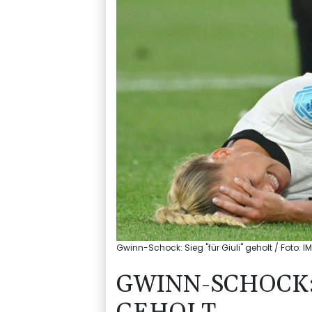
Gwinn-Schock: Sieg "für Giuli" geholt / Fot
GWINN-SCHOCK: 