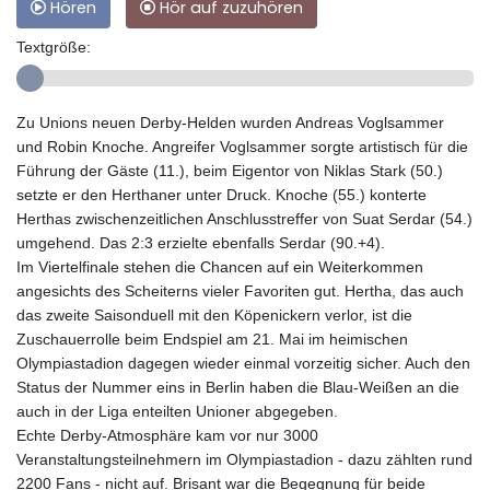
Hören
Hör auf zuzuhören
Textgröße:
Zu Unions neuen Derby-Helden wurden Andreas Voglsammer
und Robin Knoche. Angreifer Voglsammer sorgte artistisch für die
Führung der Gäste (11.), beim Eigentor von Niklas Stark (50.)
setzte er den Herthaner unter Druck. Knoche (55.) konterte
Herthas zwischenzeitlichen Anschlusstreffer von Suat Serdar (54.)
umgehend. Das 2:3 erzielte ebenfalls Serdar (90.+4).
Im Viertelfinale stehen die Chancen auf ein Weiterkommen
angesichts des Scheiterns vieler Favoriten gut. Hertha, das auch
das zweite Saisonduell mit den Köpenickern verlor, ist die
Zuschauerrolle beim Endspiel am 21. Mai im heimischen
Olympiastadion dagegen wieder einmal vorzeitig sicher. Auch den
Status der Nummer eins in Berlin haben die Blau-Weißen an die
auch in der Liga enteilten Unioner abgegeben.
Echte Derby-Atmosphäre kam vor nur 3000
Veranstaltungsteilnehmern im Olympiastadion - dazu zählten rund
2200 Fans - nicht auf. Brisant war die Begegnung für beide