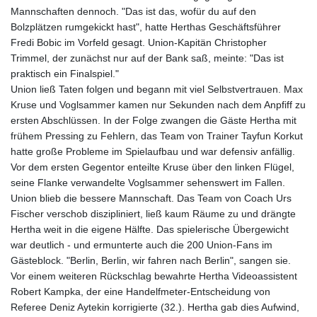
Mannschaften dennoch. "Das ist das, wofür du auf den
Bolzplätzen rumgekickt hast", hatte Herthas Geschäftsführer
Fredi Bobic im Vorfeld gesagt. Union-Kapitän Christopher
Trimmel, der zunächst nur auf der Bank saß, meinte: "Das ist
praktisch ein Finalspiel."
Union ließ Taten folgen und begann mit viel Selbstvertrauen. Max
Kruse und Voglsammer kamen nur Sekunden nach dem Anpfiff zu
ersten Abschlüssen. In der Folge zwangen die Gäste Hertha mit
frühem Pressing zu Fehlern, das Team von Trainer Tayfun Korkut
hatte große Probleme im Spielaufbau und war defensiv anfällig.
Vor dem ersten Gegentor enteilte Kruse über den linken Flügel,
seine Flanke verwandelte Voglsammer sehenswert im Fallen.
Union blieb die bessere Mannschaft. Das Team von Coach Urs
Fischer verschob diszipliniert, ließ kaum Räume zu und drängte
Hertha weit in die eigene Hälfte. Das spielerische Übergewicht
war deutlich - und ermunterte auch die 200 Union-Fans im
Gästeblock. "Berlin, Berlin, wir fahren nach Berlin", sangen sie.
Vor einem weiteren Rückschlag bewahrte Hertha Videoassistent
Robert Kampka, der eine Handelfmeter-Entscheidung von
Referee Deniz Aytekin korrigierte (32.). Hertha gab dies Aufwind,