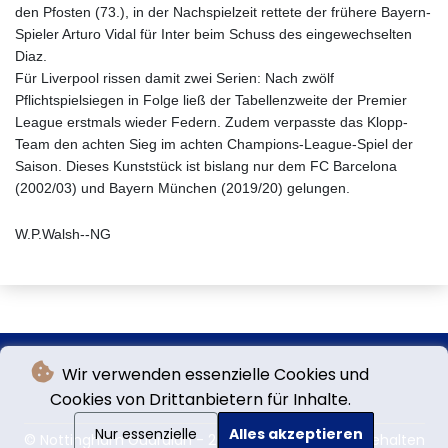
den Pfosten (73.), in der Nachspielzeit rettete der frühere Bayern-
Spieler Arturo Vidal für Inter beim Schuss des eingewechselten
Diaz.
Für Liverpool rissen damit zwei Serien: Nach zwölf
Pflichtspielsiegen in Folge ließ der Tabellenzweite der Premier
League erstmals wieder Federn. Zudem verpasste das Klopp-
Team den achten Sieg im achten Champions-League-Spiel der
Saison. Dieses Kunststück ist bislang nur dem FC Barcelona
(2002/03) und Bayern München (2019/20) gelungen.
W.P.Walsh--NG
Wir verwenden essenzielle Cookies und
Cookies von Drittanbietern für Inhalte.
Nur essenzielle
Alles akzeptieren
© Nottingham Guardian - 2026 - Alle Rechte vorbehalten