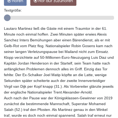
Hören
Hör auf zuzuhören
Textgröße:
Lautaro Martinez ließ die Gäste mit einem Traumtor in der 61.
Minute noch einmal hoffen. Zwei Minuten später erwies Alexis
Sanchez Inters Bemühungen aber einen Bärendienst, als er mit
Gelb-Rot vom Platz flog. Nationalspieler Robin Gosens kam nach
seiner langen Verletzungspause bei Mailand nicht zum Einsatz.
Klopp verzichtete auf 50-Millionen-Euro-Neuzugang Luis Diaz und
Kapitän Jordan Henderson in der Startelf, sein Team hatte nach
anfänglichen Problemen dennoch alles im Griff. Einzig das Tor
fehlte: Der Ex-Schalker Joel Matip köpfte an die Latte, wenige
Sekunden später scheiterte auch der zweite Innenverteidiger
Virgil van Dijk per Kopf knapp (31.). Als Vorbereiter glänzte jeweils
der englische Nationalspieler Trent Alexander-Arnold.
Auch nach der Pause war der Königsklassen-Gewinner von 2019
zunächst die bestimmende Mannschaft, Superstar Mohamed
Salah (52.) traf den Pfosten. Als Martinez genau in den Winkel
traf, wurde es doch noch einmal spannend. Salah traf erneut nur