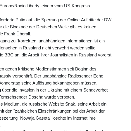
 Europe/Radio Liberty, einem vom US-Kongress
rderte Putin auf, die Sperrung der Online-Auftritte der DW
ür die Blockade der Deutschen Welle gibt es keinen
e Frank Überall.
ugang zu "korrekten, unabhängigen Informationen ist ein
nschen in Russland nicht verwehrt werden sollte,
e BBC an, die Arbeit ihrer Journalisten in Russland vorerst
en gegen kritische Medienstimmen seit Beginn des
 massiv verschärft. Der unabhängige Radiosender Echo
onnerstag seine Auflösung bekanntgeben müssen,
 über die Invasion in der Ukraine mit einem Sendeverbot
 Fernsehsender Doschd wurde verboten.
es Medium, die russische Website Snak, seine Arbeit ein.
t den "zahlreichen Einschränkungen bei der Arbeit der
szeitung "Nowaja Gaseta" löschte im Internet ihre
.