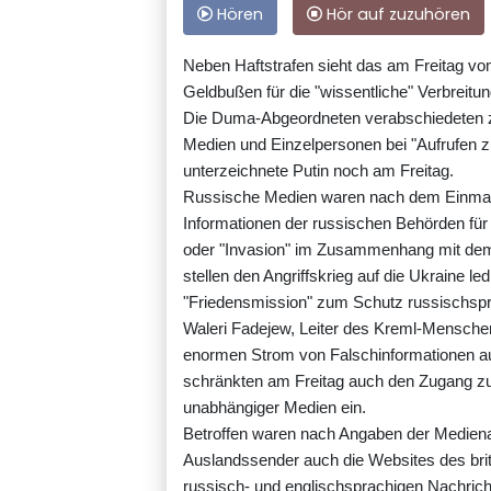
Hören
Hör auf zuzuhören
Neben Haftstrafen sieht das am Freitag v
Geldbußen für die "wissentliche" Verbreitun
Die Duma-Abgeordneten verabschiedeten zu
Medien und Einzelpersonen bei "Aufrufen 
unterzeichnete Putin noch am Freitag.
Russische Medien waren nach dem Einmarsc
Informationen der russischen Behörden für i
oder "Invasion" im Zusammenhang mit dem 
stellen den Angriffskrieg auf die Ukraine le
"Friedensmission" zum Schutz russischspra
Waleri Fadejew, Leiter des Kreml-Menschen
enormen Strom von Falschinformationen au
schränkten am Freitag auch den Zugang zu
unabhängiger Medien ein.
Betroffen waren nach Angaben der Medie
Auslandssender auch die Websites des bri
russisch- und englischsprachigen Nachri