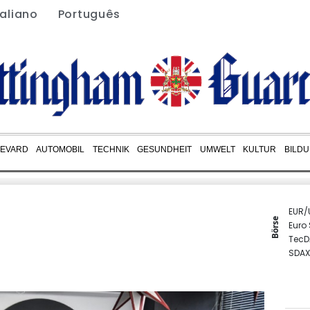
taliano
Português
EVARD
AUTOMOBIL
TECHNIK
GESUNDHEIT
UMWELT
KULTUR
BILD
EUR/
Börse
Euro
TecD
SDAX
DAX
MDA
Gold