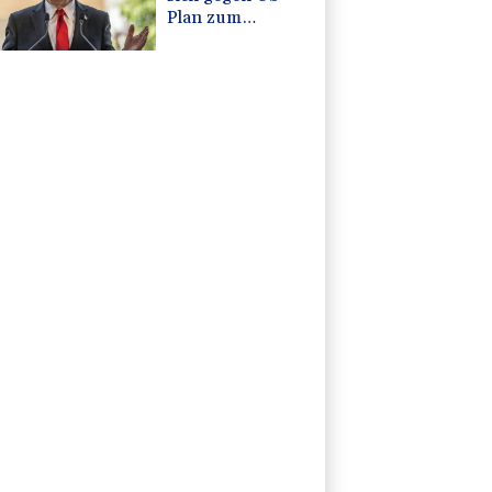
Plan zum
Gazastreifen -
Armeechef:
Gehen "proaktiv"
vor