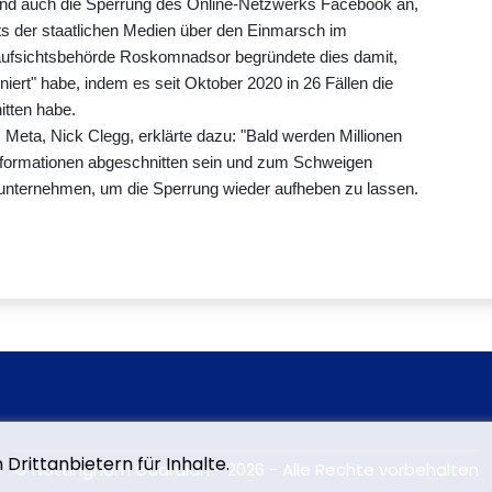
nd auch die Sperrung des Online-Netzwerks Facebook an,
ts der staatlichen Medien über den Einmarsch im
aufsichtsbehörde Roskomnadsor begründete dies damit,
ert" habe, indem es seit Oktober 2020 in 26 Fällen die
tten habe.
eta, Nick Clegg, erklärte dazu: "Bald werden Millionen
nformationen abgeschnitten sein und zum Schweigen
u unternehmen, um die Sperrung wieder aufheben zu lassen.
Drittanbietern für Inhalte.
© Nottingham Guardian - 2026 - Alle Rechte vorbehalten