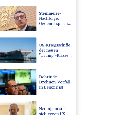
Steinmeier-
Nachfolge:
Özdemir spricht
sich für eine
Frau aus
US-Kriegsschiffe
der neuen
"Trump"-Klasse
könnten 275
Milliarden Dollar
kosten
Dobrindt:
Drohnen-Vorfall
in Leipzig ist
"neue
Gefahrenqualität"
Netanjahu stellt
sich gegen US-