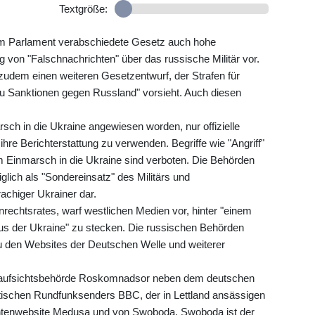
Textgröße:
om Parlament verabschiedete Gesetz auch hohe
g von "Falschnachrichten" über das russische Militär vor.
dem einen weiteren Gesetzentwurf, der Strafen für
zu Sanktionen gegen Russland" vorsieht. Auch diesen
h in die Ukraine angewiesen worden, nur offizielle
hre Berichterstattung zu verwenden. Begriffe wie "Angriff"
Einmarsch in die Ukraine sind verboten. Die Behörden
diglich als "Sondereinsatz" des Militärs und
chiger Ukrainer dar.
rechtsrates, warf westlichen Medien vor, hinter "einem
s der Ukraine" zu stecken. Die russischen Behörden
 den Websites der Deutschen Welle und weiterer
naufsichtsbehörde Roskomnadsor neben dem deutschen
tischen Rundfunksenders BBC, der in Lettland ansässigen
chtenwebsite Medusa und von Swoboda. Swoboda ist der