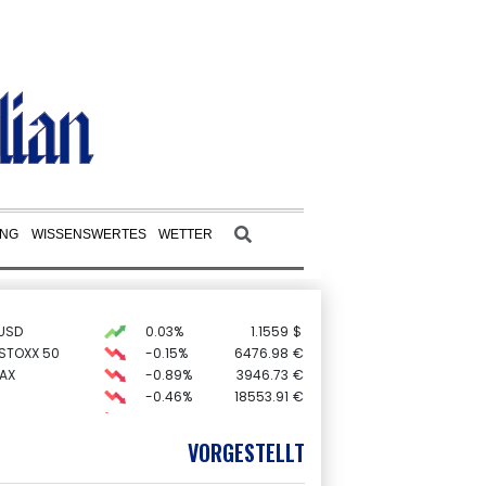
UNG
WISSENSWERTES
WETTER
USD
0.03%
1.1559
$
 STOXX 50
-0.15%
6476.98
€
AX
-0.89%
3946.73
€
-0.46%
18553.91
€
-0.29%
26126.3
€
X
-0.41%
32426.33
€
VORGESTELLT
preis
0.76%
4338.3
$