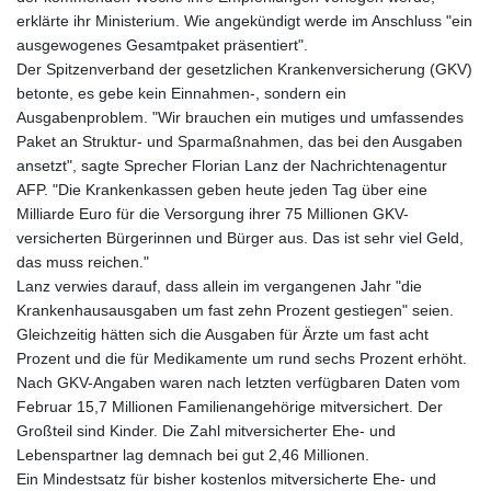
erklärte ihr Ministerium. Wie angekündigt werde im Anschluss "ein
ausgewogenes Gesamtpaket präsentiert".
Der Spitzenverband der gesetzlichen Krankenversicherung (GKV)
betonte, es gebe kein Einnahmen-, sondern ein
Ausgabenproblem. "Wir brauchen ein mutiges und umfassendes
Paket an Struktur- und Sparmaßnahmen, das bei den Ausgaben
ansetzt", sagte Sprecher Florian Lanz der Nachrichtenagentur
AFP. "Die Krankenkassen geben heute jeden Tag über eine
Milliarde Euro für die Versorgung ihrer 75 Millionen GKV-
versicherten Bürgerinnen und Bürger aus. Das ist sehr viel Geld,
das muss reichen."
Lanz verwies darauf, dass allein im vergangenen Jahr "die
Krankenhausausgaben um fast zehn Prozent gestiegen" seien.
Gleichzeitig hätten sich die Ausgaben für Ärzte um fast acht
Prozent und die für Medikamente um rund sechs Prozent erhöht.
Nach GKV-Angaben waren nach letzten verfügbaren Daten vom
Februar 15,7 Millionen Familienangehörige mitversichert. Der
Großteil sind Kinder. Die Zahl mitversicherter Ehe- und
Lebenspartner lag demnach bei gut 2,46 Millionen.
Ein Mindestsatz für bisher kostenlos mitversicherte Ehe- und