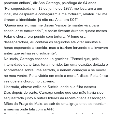
paravam ônibus", diz Ana Careaga, psicóloga de 64 anos.
"Fui sequestrada em 13 de junho de 1977, me levaram a um
local, me despiram e começaram a me torturar", relatou. "Ali me
tiraram a identidade, já não era Ana, era K04".
"Queria morrer, mas me diziam 'vamos te manter viva para
continuar te torturando'", e assim fizeram durante quatro meses.
Falar e chorar era punido com tortura. "A fome era
desesperadora, eu contava os segundos até virar minutos e
horas esperando a comida, mas a traziam fervendo e a levavam
antes que esfriasse o suficiente".
No início, Careaga escondeu a gravidez. "Pensei que, pela
intensidade da tortura, teria morrido. Em uma ocasião, deitada e
acorrentada sobre uma estrado, o neném começou a se mover
no meu ventre. Foi a vitória em meio à morte", disse. Foi a única
vez que ela chorou no cativeiro.
Libertada, obteve exílio na Suécia, onde sua filha nasceu.
Dias depois do parto, Careaga soube que sua mãe havia sido
sequestrada junto a outras líderes da recém-criada associação
Mães da Praça de Maio, ao sair de uma igreja onde se reuniam,
a mesma onde fala com a AFP.