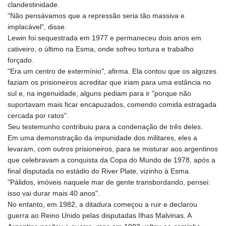
clandestinidade.
"Não pensávamos que a repressão seria tão massiva e
implacável", disse.
Lewin foi sequestrada em 1977 e permaneceu dois anos em
cativeiro, o último na Esma, onde sofreu tortura e trabalho
forçado.
"Era um centro de extermínio", afirma. Ela contou que os algozes
faziam os prisioneiros acreditar que iriam para uma estância no
sul e, na ingenuidade, alguns pediam para ir "porque não
suportavam mais ficar encapuzados, comendo comida estragada
cercada por ratos".
Seu testemunho contribuiu para a condenação de três deles.
Em uma demonstração da impunidade dos militares, eles a
levaram, com outros prisioneiros, para se misturar aos argentinos
que celebravam a conquista da Copa do Mundo de 1978, após a
final disputada no estádio do River Plate, vizinho à Esma.
"Pálidos, imóveis naquele mar de gente transbordando, pensei:
isso vai durar mais 40 anos".
No entanto, em 1982, a ditadura começou a ruir e declarou
guerra ao Reino Unido pelas disputadas Ilhas Malvinas. A