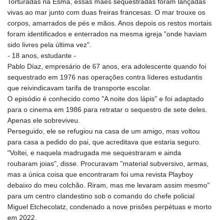
Torturadas na Esma, essas mães sequestradas foram lançadas
vivas ao mar junto com duas freiras francesas. O mar trouxe os
corpos, amarrados de pés e mãos. Anos depois os restos mortais
foram identificados e enterrados na mesma igreja "onde haviam
sido livres pela última vez".
- 18 anos, estudante -
Pablo Díaz, empresário de 67 anos, era adolescente quando foi
sequestrado em 1976 nas operações contra líderes estudantis
que reivindicavam tarifa de transporte escolar.
O episódio é conhecido como "A noite dos lápis" e foi adaptado
para o cinema em 1986 para retratar o sequestro de sete deles.
Apenas ele sobreviveu.
Perseguido, ele se refugiou na casa de um amigo, mas voltou
para casa a pedido do pai, que acreditava que estaria seguro.
"Voltei, e naquela madrugada me sequestraram e ainda
roubaram joias", disse. Procuravam "material subversivo, armas,
mas a única coisa que encontraram foi uma revista Playboy
debaixo do meu colchão. Riram, mas me levaram assim mesmo"
para um centro clandestino sob o comando do chefe policial
Miguel Etchecolatz, condenado a nove prisões perpétuas e morto
em 2022.