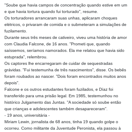
"Soube que havia campos de concentração quando estive em um
e que havia tortura quando fui torturado", resume.
Os torturadores arrancaram suas unhas, aplicaram choques
elétricos, o privaram de comida e o submeteram a simulações de
fuzilamento.
Durante seus três meses de cativeiro, viveu uma história de amor
com Claudia Falcone, de 16 anos. "Prometi que, quando
saíssemos, seríamos namorados. Ela me relatou que havia sido
estuprada", relembrou.
Os captores lhe encarregaram de cuidar de sequestradas
grávidas. "Fui testemunha de três nascimentos", disse. Os bebês
foram roubados ao nascer. "Dois foram encontrados muitos anos
depois".
Falcone e os outros estudantes foram fuzilados, e Díaz foi
transferido para uma prisão legal. Em 1985, testemunhou no
histórico Julgamento das Juntas. "A sociedade só soube então
que crianças e adolescentes também desapareceram".
- 19 anos, universitária -
Miriam Lewin, jornalista de 68 anos, tinha 19 quando golpe o
ocorreu. Como militante da Juventude Peronista, ela passou à