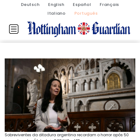
Deutsch
English
Español
Français
Italiano
Português
Sobreviventes da ditadura argentina recordam o horror após 50