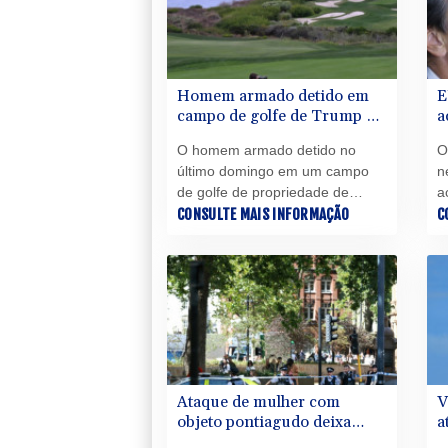
promessas de campanha.
d
Homem armado detido em
E
campo de golfe de Trump na
a
Califórnia é alvo de
c
O homem armado detido no
O
acusações
m
último domingo em um campo
n
de golfe de propriedade de
a
Donald Trump na Califórnia, na
CONSULTE MAIS INFORMAÇÃO
C
C
antevéspera de uma visita do
(
presidente americano ao local,
a
enfrenta acusações federais e
r
deve se apresentar à justiça
c
nesta quarta-feira (5),
anunciaram as autoridades.
Ataque de mulher com
V
objeto pontiagudo deixa
a
quatro feridos em Londres
c