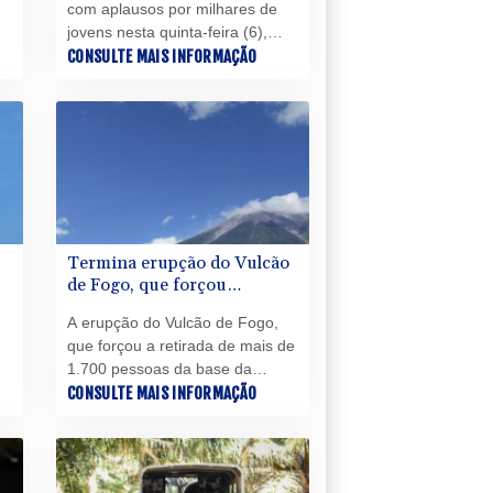
com aplausos por milhares de
jovens nesta quinta-feira (6),
antes de celebrar uma missa na
CONSULTE MAIS INFORMAÇÃO
cidade italiana de Assis, que
neste ano recorda o 800º
aniversário da morte de São
Francisco.
Termina erupção do Vulcão
de Fogo, que forçou
evacuação maciça na
A erupção do Vulcão de Fogo,
Guatemala
que forçou a retirada de mais de
1.700 pessoas da base da
montanha na Guatemala,
CONSULTE MAIS INFORMAÇÃO
terminou nesta quarta-feira (5),
ra
informou o Instituto Nacional de
Vulcanologia.