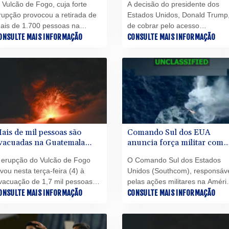
 Vulcão de Fogo, cuja forte
A decisão do presidente dos
rupção provocou a retirada de
Estados Unidos, Donald Trump
ais de 1.700 pessoas na
de cobrar pelo acesso
uatemala, reduziu sua
ONSULTE MAIS INFORMAÇÃO
antecipado às suas publicaçõe
CONSULTE MAIS INFORMAÇÃO
tividade nesta quarta-feira (5),
em sua rede Truth Social, que
 parece estar calmo, embora
muitas vezes movimentam os
ersista o risco de avalanches
mercados, gera preocupação
e material incandescente,
após um ano e meio de um
lertaram especialistas e
governo que testemunhou um
utoridades da defesa civil.
enriquecimento sem
precedentes do mandatário e 
sua família.
ais de mil pessoas são
Comando Sul dos EUA
vacuadas na Guatemala
anuncia força militar com
pós erupção vulcânica
aliados da região
 erupção do Vulcão de Fogo
O Comando Sul dos Estados
evou nesta terça-feira (4) à
Unidos (Southcom), responsáv
vacuação de 1,7 mil pessoas
pelas ações militares na Améri
e localidades próximas da
ONSULTE MAIS INFORMAÇÃO
Latina e no Caribe, anunciou
CONSULTE MAIS INFORMAÇÃO
ratera, e à declaração de alerta
nesta terça-feira (4) o
áximo na região exposta à
lançamento de uma força
ueda de cinzas.
conjunta com 18 aliados da