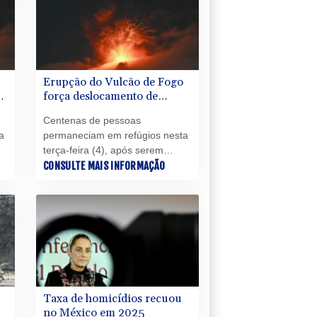
eleições de outubro, nas quais o
presidente Luiz Inácio Lula da
Silva (PT) tentará um quarto
mandato.
Erupção do Vulcão de Fogo
de
força deslocamento de
centenas de pessoas na
Centenas de pessoas
Guatemala
a
permaneciam em refúgios nesta
terça-feira (4), após serem
retiradas de suas comunidades
CONSULTE MAIS INFORMAÇÃO
na base do Vulcão de Fogo, a 35
km da capital da Guatemala,
após uma forte erupção que
e
deixou o país em alerta de
"perigo", o segundo nível mais
elevado.
Taxa de homicídios recuou
no México em 2025