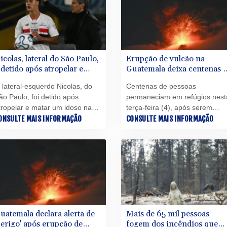
região.
icolas, lateral do São Paulo,
Erupção de vulcão na
 detido após atropelar e
Guatemala deixa centenas 
atar idoso
deslocados
 lateral-esquerdo Nicolas, do
Centenas de pessoas
ão Paulo, foi detido após
permaneciam em refúgios nest
tropelar e matar um idoso na
terça-feira (4), após serem
egião de Barueri, informaram as
ONSULTE MAIS INFORMAÇÃO
retiradas de suas aldeias na
CONSULTE MAIS INFORMAÇÃO
utoridades e o clube nesta
base do Vulcão de Fogo, a 35
erça-feira (4).
km da capital da Guatemala,
após uma forte erupção que
deixou o país em alerta na noit
de segunda-feira.
uatemala declara alerta de
Mais de 65 mil pessoas
perigo' após erupção de
fogem dos incêndios que