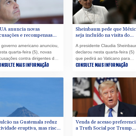
esde o início da invasão russa.
UA anuncia novas
Sheinbaum pede que Méxi
cusações e recompensas
seja incluído na visita do
ontra chefes do cartel
papa à América Latina
 governo americano anunciou,
A presidente Claudia Sheinba
exicano CJNG
esta quarta-feira (5), novas
declarou nesta quarta-feira (5)
cusações contra dirigentes do
que pedirá ao Vaticano para
artel Jalisco Nova Geração
ONSULTE MAIS INFORMAÇÃO
incluir o México na próxima
CONSULTE MAIS INFORMAÇÃO
CJNG), do México, bem como
viagem do papa Leão XIV pela
umentos milionários das
América Latina.
ecompensas para obter sua
aptura.
ulcão na Guatemala reduz
Venda de acesso preferenci
tividade eruptiva, mas risco
a Truth Social por Trump
ontinua
levanta suspeitas