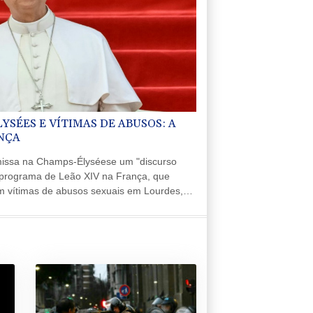
SÉES E VÍTIMAS DE ABUSOS: A
NÇA
missa na Champs-Élyséese um "discurso
 programa de Leão XIV na França, que
m vítimas de abusos sexuais em Lourdes,
eira (7).