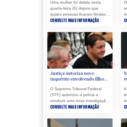
Uma mulher foi detida nesta
O
quarta-feira (5) depois que
e
quatro pessoas ficaram feridas
m
com um objeto pontiagudo na
CONSULTE MAIS INFORMAÇÃO
G
C
área de Covent Garden, no
a
centro de Londres, informou a
e
polícia da capital britânica, que
p
descartou uma motivação
d
terrorista.
a
a
Justiça autoriza novo
M
inquérito envolvendo filho
e
de Lula
a
O Supremo Tribunal Federal
A
(STF) autorizou a polícia a
l
conduzir uma nova investigação
e
por tráfico de influência
CONSULTE MAIS INFORMAÇÃO
d
C
envolvendo Fábio Luís Lula da
c
Silva, filho do presidente Luiz
m
Inácio Lula da Silva, informou
q