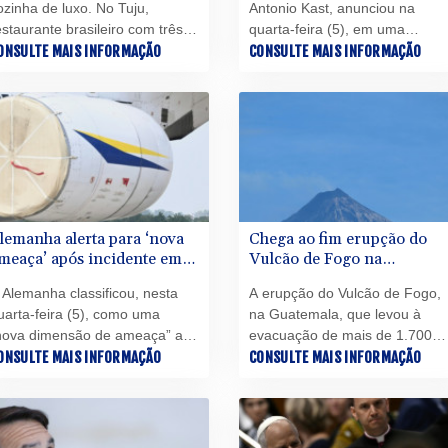
ozinha de luxo. No Tuju,
Antonio Kast, anunciou na
estaurante brasileiro com três
quarta-feira (5), em uma
strelas no guia Michelin, algo
ONSULTE MAIS INFORMAÇÃO
mensagem ao país, que
CONSULTE MAIS INFORMAÇÃO
té então inédito na América
impulsionará um pacote de
atina, o cardápio é definido de
reformas no Congresso para
cordo com o regime de chuvas,
combater o crime organizado,
ada vez mais irregulares em
uma de suas principais
ão Paulo por causa do
promessas de campanha.
quecimento global.
lemanha alerta para ‘nova
Chega ao fim erupção do
meaça’ após incidente em
Vulcão de Fogo na
eroporto-chave para envios
Guatemala, após evacuação
 Alemanha classificou, nesta
A erupção do Vulcão de Fogo,
 Ucrânia
em massa
uarta-feira (5), como uma
na Guatemala, que levou à
nova dimensão de ameaça” a
evacuação de mais de 1.700
escoberta de um drone com
ONSULTE MAIS INFORMAÇÃO
pessoas de comunidades
CONSULTE MAIS INFORMAÇÃO
xplosivos em um aeroporto
situadas em suas encostas,
stratégico para a Otan e para
chegou ao fim nesta quarta-fei
s envios à Ucrânia, país ao
(5), informaram especialistas e
ual Berlim presta firme apoio
autoridades.