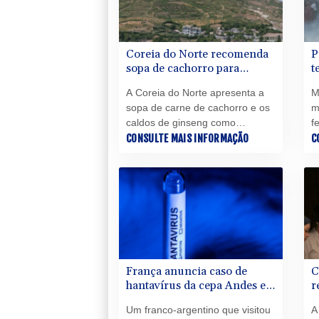
Coreia do Norte recomenda
P
sopa de cachorro para
t
enfrentar o calor
A
A Coreia do Norte apresenta a
M
sopa de carne de cachorro e os
m
caldos de ginseng como
f
remédios caseiros para
CONSULTE MAIS INFORMAÇÃO
c
C
enfrentar a onda de calor que
d
atinge a península.
p
J
e
França anuncia caso de
C
hantavírus da cepa Andes em
r
turista franco-argentino
c
Um franco-argentino que visitou
A
M