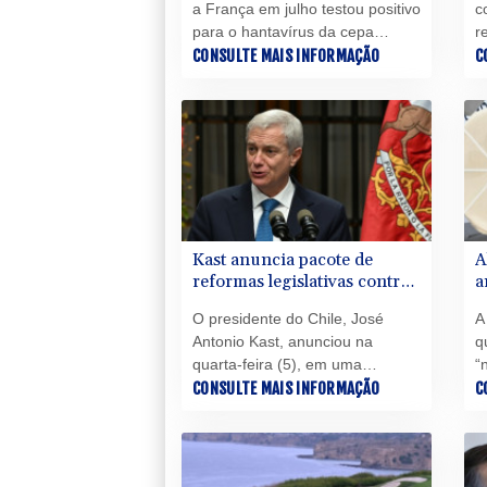
a França em julho testou positivo
c
para o hantavírus da cepa
r
Andes e foi isolado com sua
CONSULTE MAIS INFORMAÇÃO
e
C
família na Espanha, informaram,
a
nesta quinta-feira (6), as
L
autoridades francesas, que
a
descartaram que o vírus esteja
c
em circulação.
S
a
Kast anuncia pacote de
A
reformas legislativas contra
a
o crimen organizado no
a
O presidente do Chile, José
A
Chile
à
Antonio Kast, anunciou na
q
quarta-feira (5), em uma
“
mensagem ao país, que
CONSULTE MAIS INFORMAÇÃO
d
C
impulsionará um pacote de
e
reformas no Congresso para
e
combater o crime organizado,
o
uma de suas principais
q