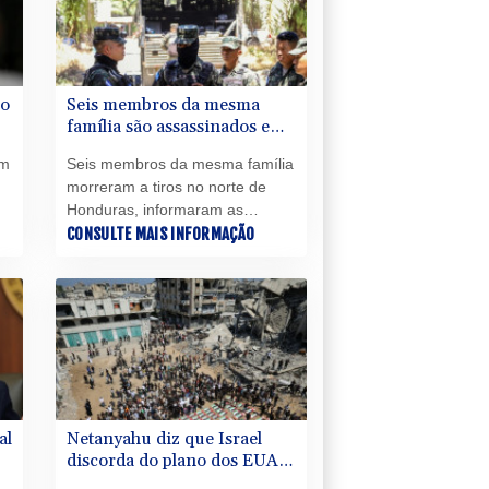
co
Seis membros da mesma
família são assassinados em
Honduras por supostos
um
Seis membros da mesma família
vínculos com tráfico
morreram a tiros no norte de
Honduras, informaram as
autoridades nesta quarta-feira
CONSULTE MAIS INFORMAÇÃO
(5), que atribuíram o ataque a
supostos vínculos com o tráfico
de drogas.
al
Netanyahu diz que Israel
discorda do plano dos EUA
para Gaza