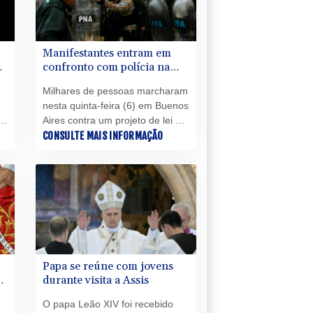
Manifestantes entram em
do
confronto com polícia na
Argentina por projeto de lei
Milhares de pessoas marcharam
em favor da propriedade
nesta quinta-feira (6) em Buenos
privada
6)
Aires contra um projeto de lei em
defesa da propriedade privada
CONSULTE MAIS INFORMAÇÃO
um
apresentado pelo presidente
Javier Milei, em um protesto que
terminou em confrontos com a
polícia.
.
Papa se reúne com jovens
durante visita a Assis
e
O papa Leão XIV foi recebido