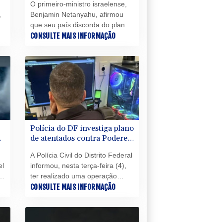
O primeiro-ministro israelense,
,
Benjamin Netanyahu, afirmou
que seu país discorda do plano
s
apoiado pelos Estados Unidos
CONSULTE MAIS INFORMAÇÃO
que prevê o desarmamento do
movimento islamista Hamas e a
posterior retirada de Israel do
território palestino.
de
Polícia do DF investiga plano
de atentados contra Poderes
durante as eleições
A Polícia Civil do Distrito Federal
el
informou, nesta terça-feira (4),
ca
ter realizado uma operação
contra oito homens suspeitos de
CONSULTE MAIS INFORMAÇÃO
planejar pelo Telegram
atentados contra os poderes
públicos em Brasília durante as