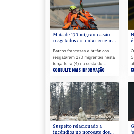
sua defesa nesta terça-feira.
Mais de 170 migrantes são
N
resgatados ao tentar cruzar o
é
Canal da Mancha
m
Barcos franceses e britânicos
O
resgataram 173 migrantes nesta
S
terça-feira (4) na costa de
a
Boulogne-sur-Mer, no norte da
CONSULTE MAIS INFORMAÇÃO
r
C
França, depois que sua
a
embarcação pegou fogo ao
t
tentar atravessar o Canal da
Mancha, informaram as
autoridades locais.
Suspeito relacionado a
G
incêndios no noroeste dos
'