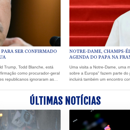
 PARA SER CONFIRMADO
NOTRE-DAME, CHAMPS-ÉLY
UA
AGENDA DO PAPA NA FRA
d Trump, Todd Blanche, está
Uma visita a Notre-Dame, uma 
onfirmação como procurador-geral
sobre a Europa" fazem parte do
es republicanos ignoraram as
incluirá também um encontro co
tização do Departamento de
anunciou o Vaticano nesta sexta-f
ÚLTIMAS NOTÍCIAS