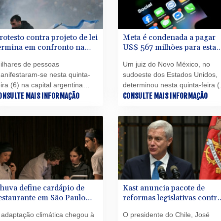
rotesto contra projeto de lei
Meta é condenada a pagar
ermina em confronto na
US$ 567 milhões para esta
rgentina
dos EUA por caso
ilhares de pessoas
Um juiz do Novo México, no
envolvendo menores nas
anifestaram-se nesta quinta-
sudoeste dos Estados Unidos,
redes
eira (6) na capital argentina
determinou nesta quinta-feira (
ontra um projeto de lei em favor
ONSULTE MAIS INFORMAÇÃO
que a Meta financie com US$
CONSULTE MAIS INFORMAÇÃO
a propriedade privada
567 milhões (R$ 2,9 bilhões) 
romovido pelo presidente
fundo destinado a reparar os
avier Milei. O protesto terminou
danos causados a menores de
m confronto com a polícia.
idade por suas plataformas,
consideradas responsáveis por
“perturbação da ordem pública”
huva define cardápio de
Kast anuncia pacote de
estaurante em São Paulo
reformas legislativas contra
om 3 estrelas no guia
o crime organizado no Chil
 adaptação climática chegou à
O presidente do Chile, José
ichelin