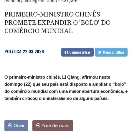
mundial / foto: Ng Han Guan - POOL/AFP
PRIMEIRO-MINISTRO CHINÊS
PROMETE EXPANDIR O 'BOLO' DO
COMÉRCIO MUNDIAL
POLíTICA
22.03.2026
Compartilhar
Compartilhar
O primeiro-ministro chinês, Li Qiang, afirmou neste
domingo (22) que seu país está disposto a ampliar o “bolo”
do comércio mundial com uma maior abertura econômica, e
também criticou o unilateralismo de alguns países.
Ouvir
Pare de ouvir