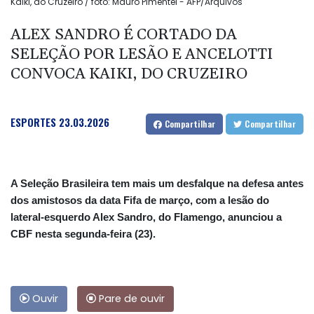
Kaiki, do Cruzeiro / foto: Mauro Pimentel - AFP/Arquivos
ALEX SANDRO É CORTADO DA
SELEÇÃO POR LESÃO E ANCELOTTI
CONVOCA KAIKI, DO CRUZEIRO
ESPORTES
23.03.2026
Compartilhar
Compartilhar
A Seleção Brasileira tem mais um desfalque na defesa antes
dos amistosos da data Fifa de março, com a lesão do
lateral-esquerdo Alex Sandro, do Flamengo, anunciou a
CBF nesta segunda-feira (23).
Ouvir
Pare de ouvir