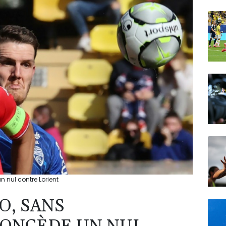
N150
 nul contre Lorient
O, SANS