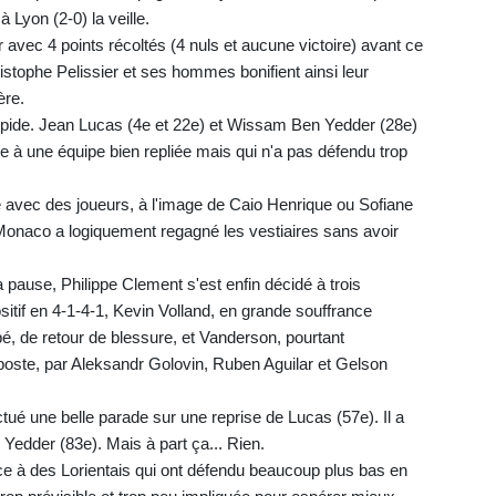
 Lyon (2-0) la veille.
ur avec 4 points récoltés (4 nuls et aucune victoire) avant ce
istophe Pelissier et ses hommes bonifient ainsi leur
ère.
ipide. Jean Lucas (4e et 22e) et Wissam Ben Yedder (28e)
ce à une équipe bien repliée mais qui n'a pas défendu trop
e avec des joueurs, à l'image de Caio Henrique ou Sofiane
 Monaco a logiquement regagné les vestiaires sans avoir
pause, Philippe Clement s'est enfin décidé à trois
itif en 4-1-4-1, Kevin Volland, en grande souffrance
bé, de retour de blessure, et Vanderson, pourtant
poste, par Aleksandr Golovin, Ruben Aguilar et Gelson
tué une belle parade sur une reprise de Lucas (57e). Il a
Yedder (83e). Mais à part ça... Rien.
ce à des Lorientais qui ont défendu beaucoup plus bas en