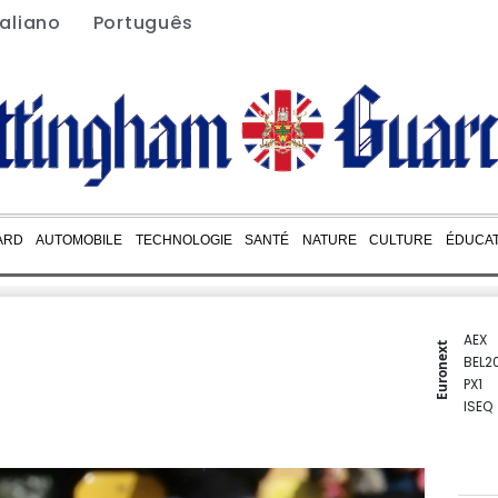
taliano
Português
ARD
AUTOMOBILE
TECHNOLOGIE
SANTÉ
NATURE
CULTURE
ÉDUCAT
AEX
Euronext
BEL2
PX1
ISEQ
OSEB
PSI2
ENTE
BIOT