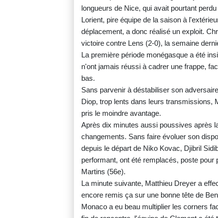
longueurs de Nice, qui avait pourtant perdu à
Lorient, pire équipe de la saison à l'extérie
déplacement, a donc réalisé un exploit. Chr
victoire contre Lens (2-0), la semaine derni
La première période monégasque a été ins
n'ont jamais réussi à cadrer une frappe, fa
bas.
Sans parvenir à déstabiliser son adversair
Diop, trop lents dans leurs transmissions,
pris le moindre avantage.
Après dix minutes aussi poussives après la 
changements. Sans faire évoluer son dispos
depuis le départ de Niko Kovac, Djibril Sidi
performant, ont été remplacés, poste pour 
Martins (56e).
La minute suivante, Matthieu Dreyer a effec
encore remis ça sur une bonne tête de Ben 
Monaco a eu beau multiplier les corners fa