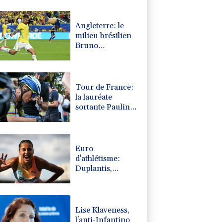
0.08%
4329.06
€
Angleterre: le
milieu brésilien
Bruno
Guimaraes
rejoint Arsenal
Tour de France:
la lauréate
sortante Pauline
Ferrand-Prévot
abandonne avant
la 8e étape
Euro
d'athlétisme:
Duplantis,
Werro, Jacobs,
les stars à suivre
à Birmingham
Lise Klaveness,
l'anti-Infantino