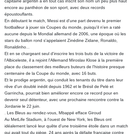
capitaine argentin a en tout cas inscrit son nom un peu plus haut
encore au panthéon de son sport, avec deux records
époustouflants.
En débutant le match, Messi est d'une part devenu le premier
footballeur à jouer six Coupes du monde, puisqu'il n'en a raté
aucune depuis le Mondial allemand de 2006, une époque où les
stars du ballon rond s'appelaient Zinédine Zidane, Ronaldo,
Ronaldinho...
Et en se chargeant seul d'inscrire les trois buts de la victoire de
l'Albiceleste, il a rejoint l'Allemand Miroslav Klose à la première
place du classement des meilleurs buteurs de l'histoire presque
centenaire de la Coupe du monde, avec 16 buts.
Et le prodige argentin, qui conduit les tenants du titre dans leur
rêve d'un doublé inédit depuis 1962 et le Brésil de Pelé et
Garrincha, pourrait bien améliorer encore ce record pour en
devenir seul détenteur, avec une prochaine rencontre contre la
Jordanie le 22 juin.
. Les Bleus au rendez-vous, Mbappé efface Giroud
Au MetLife Stadium, à l'ouest de New York, les Bleus ont
idéalement lancé leur quête d'une troisième étoile dans un match
qui avait tout du piège, 24 ans après la défaite française contre