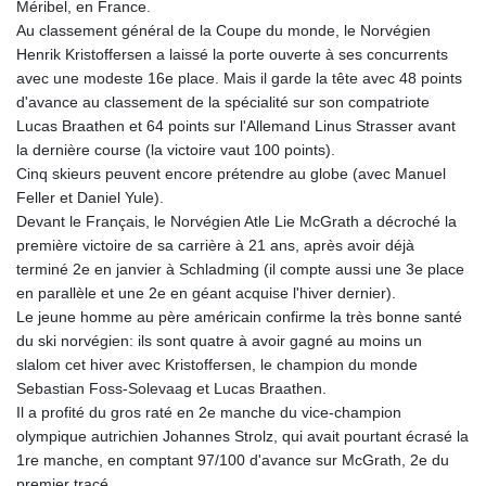
Méribel, en France.
Au classement général de la Coupe du monde, le Norvégien
Henrik Kristoffersen a laissé la porte ouverte à ses concurrents
avec une modeste 16e place. Mais il garde la tête avec 48 points
d'avance au classement de la spécialité sur son compatriote
Lucas Braathen et 64 points sur l'Allemand Linus Strasser avant
la dernière course (la victoire vaut 100 points).
Cinq skieurs peuvent encore prétendre au globe (avec Manuel
Feller et Daniel Yule).
Devant le Français, le Norvégien Atle Lie McGrath a décroché la
première victoire de sa carrière à 21 ans, après avoir déjà
terminé 2e en janvier à Schladming (il compte aussi une 3e place
en parallèle et une 2e en géant acquise l'hiver dernier).
Le jeune homme au père américain confirme la très bonne santé
du ski norvégien: ils sont quatre à avoir gagné au moins un
slalom cet hiver avec Kristoffersen, le champion du monde
Sebastian Foss-Solevaag et Lucas Braathen.
Il a profité du gros raté en 2e manche du vice-champion
olympique autrichien Johannes Strolz, qui avait pourtant écrasé la
1re manche, en comptant 97/100 d'avance sur McGrath, 2e du
premier tracé.