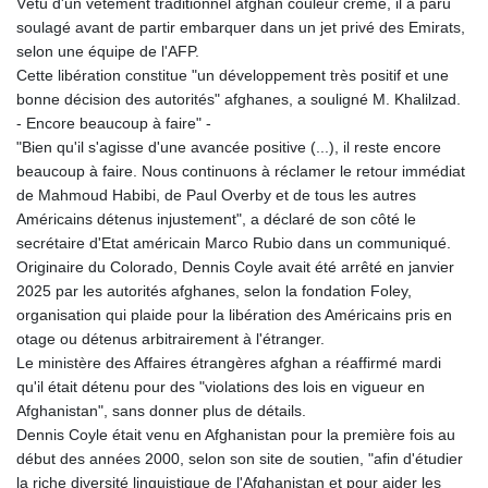
Vêtu d'un vêtement traditionnel afghan couleur crème, il a paru
soulagé avant de partir embarquer dans un jet privé des Emirats,
selon une équipe de l'AFP.
Cette libération constitue "un développement très positif et une
bonne décision des autorités" afghanes, a souligné M. Khalilzad.
- Encore beaucoup à faire" -
"Bien qu'il s'agisse d'une avancée positive (...), il reste encore
beaucoup à faire. Nous continuons à réclamer le retour immédiat
de Mahmoud Habibi, de Paul Overby et de tous les autres
Américains détenus injustement", a déclaré de son côté le
secrétaire d'Etat américain Marco Rubio dans un communiqué.
Originaire du Colorado, Dennis Coyle avait été arrêté en janvier
2025 par les autorités afghanes, selon la fondation Foley,
organisation qui plaide pour la libération des Américains pris en
otage ou détenus arbitrairement à l'étranger.
Le ministère des Affaires étrangères afghan a réaffirmé mardi
qu'il était détenu pour des "violations des lois en vigueur en
Afghanistan", sans donner plus de détails.
Dennis Coyle était venu en Afghanistan pour la première fois au
début des années 2000, selon son site de soutien, "afin d'étudier
la riche diversité linguistique de l'Afghanistan et pour aider les