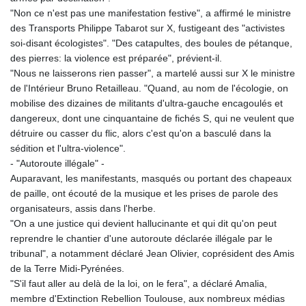
"Non ce n'est pas une manifestation festive", a affirmé le ministre
des Transports Philippe Tabarot sur X, fustigeant des "activistes
soi-disant écologistes". "Des catapultes, des boules de pétanque,
des pierres: la violence est préparée", prévient-il.
"Nous ne laisserons rien passer", a martelé aussi sur X le ministre
de l'Intérieur Bruno Retailleau. "Quand, au nom de l'écologie, on
mobilise des dizaines de militants d'ultra-gauche encagoulés et
dangereux, dont une cinquantaine de fichés S, qui ne veulent que
détruire ou casser du flic, alors c'est qu'on a basculé dans la
sédition et l'ultra-violence".
- "Autoroute illégale" -
Auparavant, les manifestants, masqués ou portant des chapeaux
de paille, ont écouté de la musique et les prises de parole des
organisateurs, assis dans l'herbe.
"On a une justice qui devient hallucinante et qui dit qu'on peut
reprendre le chantier d'une autoroute déclarée illégale par le
tribunal", a notamment déclaré Jean Olivier, coprésident des Amis
de la Terre Midi-Pyrénées.
"S'il faut aller au delà de la loi, on le fera", a déclaré Amalia,
membre d'Extinction Rebellion Toulouse, aux nombreux médias