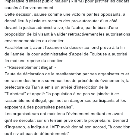
impérative d'intérêt public majeur (RIIPM) pour justifier les dégâts
causés à l'environnement.
Cette décision, saluée comme une victoire par les opposants, a
donné lieu à plusieurs recours des pro-autoroute: d'un côté
devant la justice administrative, de l'autre, par le biais d'une
proposition de loi visant à valider rétroactivement les autorisations
environnementales du chantier.
Parallèlement, avant l'examen du dossier au fond prévu à la fin
de l'année, la cour administrative d'appel de Toulouse a autorisé
fin mai une reprise du chantier.
- "Rassemblement illégal" -
Faute de déclaration de la manifestation par ses organisateurs et
en raison des heurts survenus lors de précédents événements, la
préfecture du Tarn a émis un arrêté d'interdiction de la
"Turboteuf" et appelé "la population à ne pas se joindre à ce
rassemblement illégal, qui met en danger ses participants et les
exposent à des poursuites pénales".
Les organisateurs ont maintenu l'événement mettant en avant
qu'il se déroulait sur un terrain privé dont le propriétaire, Bernard
d'Ingrando, a indiqué à l'AFP avoir donné son accord, "à condition
qu’il n'y ait pas de débordements".