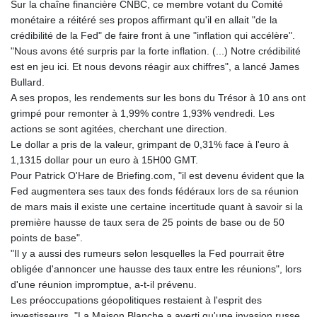
Sur la chaîne financière CNBC, ce membre votant du Comité
monétaire a réitéré ses propos affirmant qu'il en allait "de la
crédibilité de la Fed" de faire front à une "inflation qui accélère".
"Nous avons été surpris par la forte inflation. (...) Notre crédibilité
est en jeu ici. Et nous devons réagir aux chiffres", a lancé James
Bullard.
A ses propos, les rendements sur les bons du Trésor à 10 ans ont
grimpé pour remonter à 1,99% contre 1,93% vendredi. Les
actions se sont agitées, cherchant une direction.
Le dollar a pris de la valeur, grimpant de 0,31% face à l'euro à
1,1315 dollar pour un euro à 15H00 GMT.
Pour Patrick O'Hare de Briefing.com, "il est devenu évident que la
Fed augmentera ses taux des fonds fédéraux lors de sa réunion
de mars mais il existe une certaine incertitude quant à savoir si la
première hausse de taux sera de 25 points de base ou de 50
points de base".
"Il y a aussi des rumeurs selon lesquelles la Fed pourrait être
obligée d'annoncer une hausse des taux entre les réunions", lors
d'une réunion impromptue, a-t-il prévenu.
Les préoccupations géopolitiques restaient à l'esprit des
investisseurs. "La Maison Blanche a averti qu'une invasion russe