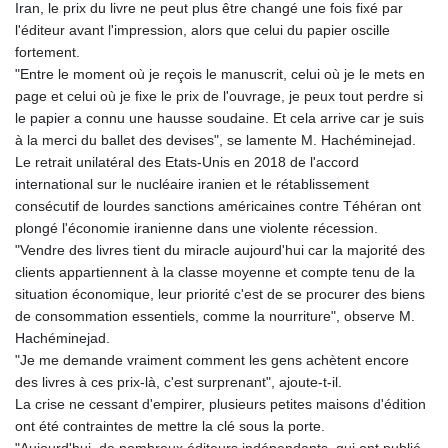
Iran, le prix du livre ne peut plus être changé une fois fixé par
l'éditeur avant l'impression, alors que celui du papier oscille
fortement.
"Entre le moment où je reçois le manuscrit, celui où je le mets en
page et celui où je fixe le prix de l'ouvrage, je peux tout perdre si
le papier a connu une hausse soudaine. Et cela arrive car je suis
à la merci du ballet des devises", se lamente M. Hachéminejad.
Le retrait unilatéral des Etats-Unis en 2018 de l'accord
international sur le nucléaire iranien et le rétablissement
consécutif de lourdes sanctions américaines contre Téhéran ont
plongé l'économie iranienne dans une violente récession.
"Vendre des livres tient du miracle aujourd'hui car la majorité des
clients appartiennent à la classe moyenne et compte tenu de la
situation économique, leur priorité c'est de se procurer des biens
de consommation essentiels, comme la nourriture", observe M.
Hachéminejad.
"Je me demande vraiment comment les gens achètent encore
des livres à ces prix-là, c'est surprenant", ajoute-t-il.
La crise ne cessant d'empirer, plusieurs petites maisons d'édition
ont été contraintes de mettre la clé sous la porte.
"Aujourd'hui, de nombreux éditeurs indépendants, qui ont publié