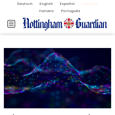
Deutsch
English
Español
Français
Italiano
Português