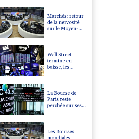
0.32%
4325.44
€
Marchés: retour
de la nervosité
sur le Moyen-
Orient, l'Europe
s'offre tout de
même des
records
Wall Street
termine en
baisse, les
incertitudes au
Moyen-Orient
inquiètent
La Bourse de
Paris reste
perchée sur ses
niveaux records
Les Bourses
mondiales