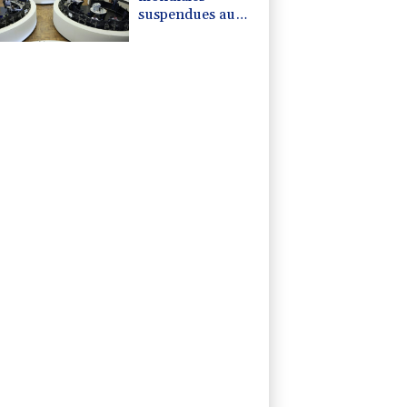
suspendues au
Moyen-Orient,
records en
Europe