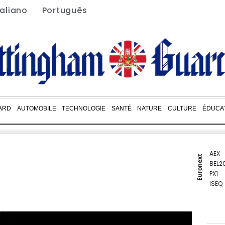
taliano
Português
ARD
AUTOMOBILE
TECHNOLOGIE
SANTÉ
NATURE
CULTURE
ÉDUCA
AEX
Euronext
BEL2
PX1
ISEQ
OSEB
PSI2
ENTE
BIOT