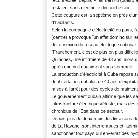
reconnectée, depuis Pinar del Rio (ouest) 
restaient sans electricité dimanche soir.
Cette coupure est la septième en près d'un 
d'habitants.
Selon la compagnie d'électricité du pays, l'
(centre) a provoqué "un effet domino sur les
déconnexion du réseau électrique national.
"Franchement, c'est de plus en plus difficil
Quiñones, une infirmière de 48 ans, alors qu'
après une nuit quasiment sans sommeil.
La production d'électricité à Cuba repose su
dont certaines ont plus de 40 ans d'exploit
mises à l'arrêt pour des cycles de mainten
Le gouvernement cubain affirme que les sa
infrastructure électrique vétuste, mais de
chronique de l'Etat dans ce secteur.
Depuis plus de deux mois, les livraisons d
de La Havane, sont interrompues et l'admi
sanctionner tout pays qui enverrait des hy