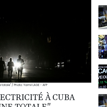
N150
 totale" / Photo: Yamil LAGE - AFP
ECTRICITÉ À CUBA