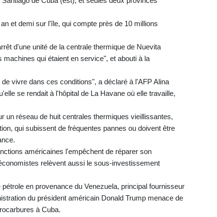
à Santiago de Cuba (est), et seules deux provinces
an et demi sur l'île, qui compte près de 10 millions
arrêt d'une unité de la centrale thermique de Nuevita
 machines qui étaient en service", et abouti à la
e de vivre dans ces conditions", a déclaré à l'AFP Alina
elle se rendait à l'hôpital de La Havane où elle travaille,
r un réseau de huit centrales thermiques vieillissantes,
ation, qui subissent de fréquentes pannes ou doivent être
ance.
nctions américaines l'empêchent de réparer son
s économistes relèvent aussi le sous-investissement
e pétrole en provenance du Venezuela, principal fournisseur
nistration du président américain Donald Trump menace de
drocarbures à Cuba.