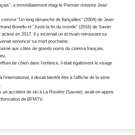
nçais", a immédiatement réagi le Premier ministre Jean
lms comme "Un long dimanche de fiançailles" (2004) de Jean-
rtrand Bonello et "Juste la fin du monde" (2016) de Xavier
r acteur en 2017. Il y incarnait un écrivain retrouvant sa
 venait annoncer sa mort prochaine.
t tourné aux côtés de grands noms du cinéma français,
eu.
iffure de chien dans l'enfance, il était également le visage
nternational, il devait bientôt être à l'affiche de la série
.
 un accident de ski à La Rosière (Savoie), avait-on appris
information de BFMTV.