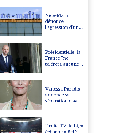
0.08%
4329.06
€
Nice-Matin
dénonce
l'agression d'une
journaliste par
un élu municipal
de Cagnes-sur-
Mer
Présidentielle: la
France "ne
tolérera aucune
tentative
d'ingérence
étrangère",
prévient le chef
Vanessa Paradis
de la diplomatie
annonce sa
séparation d'avec
Samuel
Benchetrit
Droits TV: la Liga
échappe à BeIN