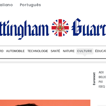
taliano
Português
RD
AUTOMOBILE
TECHNOLOGIE
SANTÉ
NATURE
CULTURE
ÉDUCA
AEX
Euronext
BEL2
PX1
ISEQ
OSEB
PSI2
ENTE
BIOT