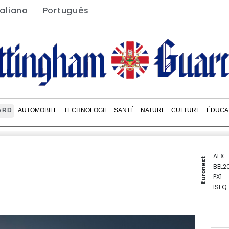
taliano
Português
ARD
AUTOMOBILE
TECHNOLOGIE
SANTÉ
NATURE
CULTURE
ÉDUCA
AEX
Euronext
BEL2
PX1
ISEQ
OSEB
PSI2
ENTE
BIOT