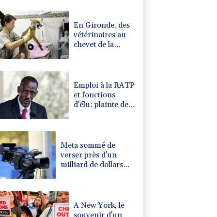
0.08%
4329.06
€
En Gironde, des
vétérinaires au
chevet de la
faune sauvage
après le mégafeu
Emploi à la RATP
et fonctions
d'élu: plainte de
AC!! Anti-
Corruption
visant Bally
Bagayoko
Meta sommé de
verser près d'un
milliard de dollars
pour réparer ses
dégâts sur les jeunes
A New York, le
souvenir d'un