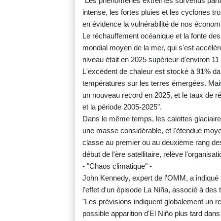
"Les phénomènes extrêmes survenus parto
intense, les fortes pluies et les cyclones t
en évidence la vulnérabilité de nos économ
Le réchauffement océanique et la fonte des
mondial moyen de la mer, qui s'est accélér
niveau était en 2025 supérieur d'environ 11
L'excédent de chaleur est stocké à 91% dan
températures sur les terres émergées. Mais
un nouveau record en 2025, et le taux de r
et la période 2005-2025".
Dans le même temps, les calottes glaciaire
une masse considérable, et l'étendue moye
classe au premier ou au deuxième rang des
début de l'ère satellitaire, relève l'organisa
- "Chaos climatique" -
John Kennedy, expert de l'OMM, a indiqué à
l'effet d'un épisode La Niña, associé à de
"Les prévisions indiquent globalement un reto
possible apparition d'El Niño plus tard dan