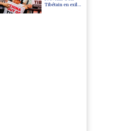
Tibétain en exil
immolé par le feu