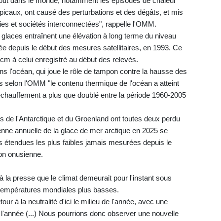
ut dans le monde, notamment les épisodes de chaleur
ropicaux, ont causé des perturbations et des dégâts, et mis
ies et sociétés interconnectées", rappelle l'OMM.
 glaces entraînent une élévation à long terme du niveau
ée depuis le début des mesures satellitaires, en 1993. Ce
 cm à celui enregistré au début des relevés.
s l'océan, qui joue le rôle de tampon contre la hausse des
 selon l'OMM "le contenu thermique de l'océan a atteint
échauffement a plus que doublé entre la période 1960-2005
s de l'Antarctique et du Groenland ont toutes deux perdu
nne annuelle de la glace de mer arctique en 2025 se
 étendues les plus faibles jamais mesurées depuis le
tion onusienne.
 la presse que le climat demeurait pour l'instant sous
s températures mondiales plus basses.
ur à la neutralité d'ici le milieu de l'année, avec une
s l'année (...) Nous pourrions donc observer une nouvelle