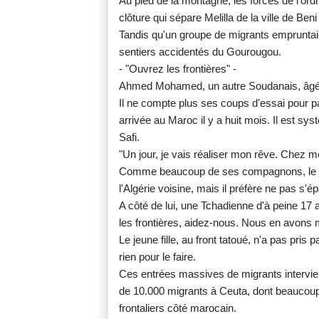
Au pied de la montagne, les forces de l'ord
clôture qui sépare Melilla de la ville de Be
Tandis qu'un groupe de migrants empruntaient
sentiers accidentés du Gourougou.
- "Ouvrez les frontières" -
Ahmed Mohamed, un autre Soudanais, âgé de 
Il ne compte plus ses coups d'essai pour pa
arrivée au Maroc il y a huit mois. Il est 
Safi.
"Un jour, je vais réaliser mon rêve. Chez moi
Comme beaucoup de ses compagnons, le jeu
l'Algérie voisine, mais il préfère ne pas s'é
A côté de lui, une Tchadienne d'à peine 17 
les frontières, aidez-nous. Nous en avons m
Le jeune fille, au front tatoué, n'a pas pris
rien pour le faire.
Ces entrées massives de migrants intervie
de 10.000 migrants à Ceuta, dont beaucoup
frontaliers côté marocain.