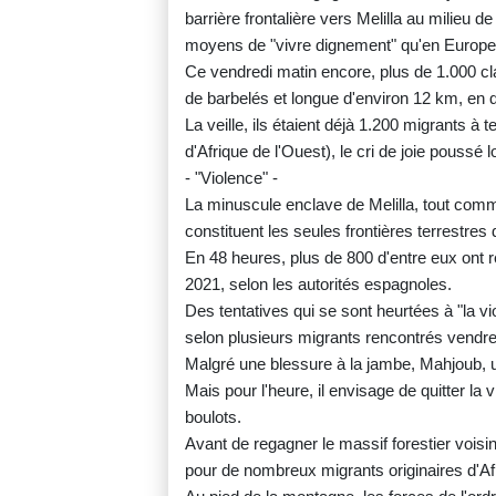
barrière frontalière vers Melilla au milieu d
moyens de "vivre dignement" qu'en Europe
Ce vendredi matin encore, plus de 1.000 cla
de barbelés et longue d'environ 12 km, en q
La veille, ils étaient déjà 1.200 migrants à t
d'Afrique de l'Ouest), le cri de joie poussé l
- "Violence" -
La minuscule enclave de Melilla, tout comme
constituent les seules frontières terrestres 
En 48 heures, plus de 800 d'entre eux ont ré
2021, selon les autorités espagnoles.
Des tentatives qui se sont heurtées à "la v
selon plusieurs migrants rencontrés vendred
Malgré une blessure à la jambe, Mahjoub, un 
Mais pour l'heure, il envisage de quitter la 
boulots.
Avant de regagner le massif forestier vois
pour de nombreux migrants originaires d'A