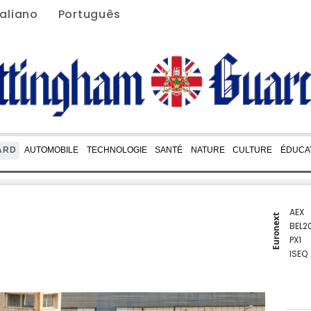
taliano
Português
ARD
AUTOMOBILE
TECHNOLOGIE
SANTÉ
NATURE
CULTURE
ÉDUCA
AEX
Euronext
BEL2
PX1
ISEQ
OSEB
PSI2
ENTE
BIOT