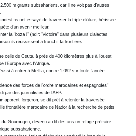
e 2.500 migrants subsahariens, car il ne voit pas d'autres
.
ndestins ont essayé de traverser la triple clôture, hérissée
uête d'un avenir meilleur.
enter la "boza !" (ndlr: "victoire" dans plusieurs dialectes
orsqu'ils réussissent à franchir la frontière.
 celle de Ceuta, à près de 400 kilomètres plus à l'ouest,
de l'Europe avec l'Afrique.
ussi à entrer à Mellila, contre 1.092 sur toute l'année
iolence des forces de l'ordre marocaines et espagnoles",
i par des journalistes de l'AFP.
apprenti forgeron, se dit prêt à retenter la traversée.
ville frontalière marocaine de Nador à la recherche de petits
in du Gourougou, devenu au fil des ans un refuge précaire
frique subsaharienne.