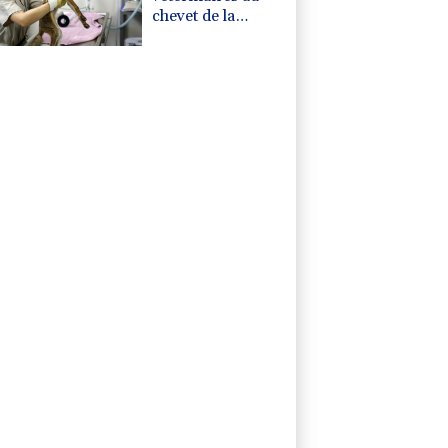
chevet de la
faune sauvage
après le mégafeu