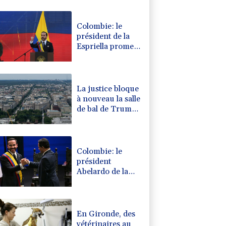
0.08%
4329.06
€
Colombie: le
président de la
Espriella promet
de combattre
"sans répit le
narcoterrorisme"
La justice bloque
à nouveau la salle
de bal de Trump,
qui va saisir la
Cour suprême
Colombie: le
président
Abelardo de la
Espriella soutenu
par Trump, entre
en fonctions
En Gironde, des
vétérinaires au