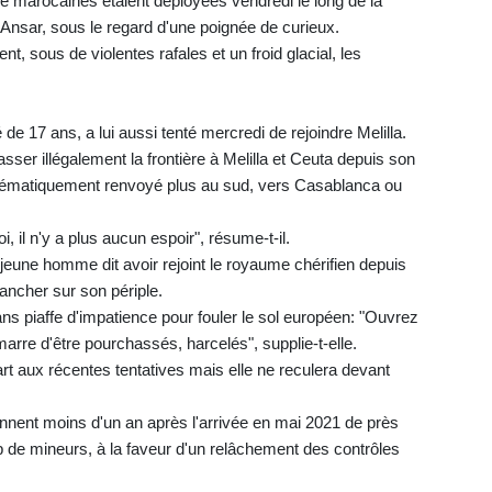
re marocaines étaient déployées vendredi le long de la
ni Ansar, sous le regard d'une poignée de curieux.
, sous de violentes rafales et un froid glacial, les
17 ans, a lui aussi tenté mercredi de rejoindre Melilla.
sser illégalement la frontière à Melilla et Ceuta depuis son
systématiquement renvoyé plus au sud, vers Casablanca ou
, il n'y a plus aucun espoir", résume-t-il.
ne homme dit avoir rejoint le royaume chérifien depuis
pancher sur son périple.
ans piaffe d'impatience pour fouler le sol européen: "Ouvrez
arre d'être pourchassés, harcelés", supplie-t-elle.
 part aux récentes tentatives mais elle ne reculera devant
nnent moins d'un an après l'arrivée en mai 2021 de près
 de mineurs, à la faveur d'un relâchement des contrôles