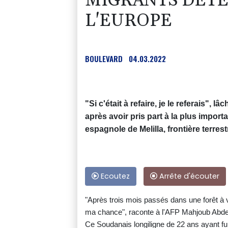
MIGRANTS DÉTE
L'EUROPE
BOULEVARD
04.03.2022
"Si c'était à refaire, je le referais",
après avoir pris part à la plus impor
espagnole de Melilla, frontière terre
Ecoutez
Arrête d'écouter
"Après trois mois passés dans une forêt à v
ma chance", raconte à l'AFP Mahjoub Abdellah
Ce Soudanais longiligne de 22 ans ayant fui