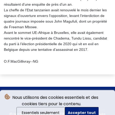
résultaient d'une enquête de près d'un an.
La cheffe de l'Etat tanzanien avait renouvelé le mois dernier les
signaux d'ouverture envers l'opposition, levant l'interdiction de
quatre journaux imposée sous John Magufuli, dont un propriété
de Freeman Mbowe.
Avant le sommet UE-Afrique à Bruxelles, elle avait également
rencontré le vice-président de Chadema, Tundu Lissu, candidat
du parti à l'élection présidentielle de 2020 qui vit en exil en
Belgique depuis une tentative d'assassinat en 2017.
O.F.MacGillivray--NG
Nous utilisons des cookies essentiels et des
cookies tiers pour le contenu.
Essentiels seulement
Accepter tout
© Nottingham Guardian - 2026 - Tous droits réservés