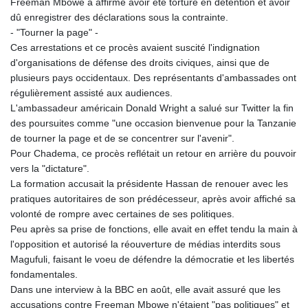
Freeman Mbowe a affirmé avoir été torturé en détention et avoir
dû enregistrer des déclarations sous la contrainte.
- "Tourner la page" -
Ces arrestations et ce procès avaient suscité l'indignation
d'organisations de défense des droits civiques, ainsi que de
plusieurs pays occidentaux. Des représentants d'ambassades ont
régulièrement assisté aux audiences.
L'ambassadeur américain Donald Wright a salué sur Twitter la fin
des poursuites comme "une occasion bienvenue pour la Tanzanie
de tourner la page et de se concentrer sur l'avenir".
Pour Chadema, ce procès reflétait un retour en arrière du pouvoir
vers la "dictature".
La formation accusait la présidente Hassan de renouer avec les
pratiques autoritaires de son prédécesseur, après avoir affiché sa
volonté de rompre avec certaines de ses politiques.
Peu après sa prise de fonctions, elle avait en effet tendu la main à
l'opposition et autorisé la réouverture de médias interdits sous
Magufuli, faisant le voeu de défendre la démocratie et les libertés
fondamentales.
Dans une interview à la BBC en août, elle avait assuré que les
accusations contre Freeman Mbowe n'étaient "pas politiques" et