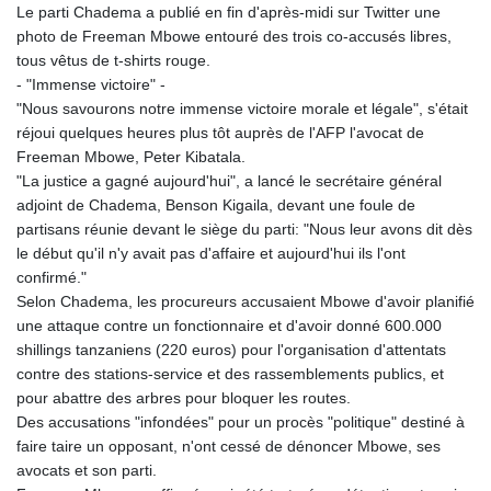
Le parti Chadema a publié en fin d'après-midi sur Twitter une
photo de Freeman Mbowe entouré des trois co-accusés libres,
tous vêtus de t-shirts rouge.
- "Immense victoire" -
"Nous savourons notre immense victoire morale et légale", s'était
réjoui quelques heures plus tôt auprès de l'AFP l'avocat de
Freeman Mbowe, Peter Kibatala.
"La justice a gagné aujourd'hui", a lancé le secrétaire général
adjoint de Chadema, Benson Kigaila, devant une foule de
partisans réunie devant le siège du parti: "Nous leur avons dit dès
le début qu'il n'y avait pas d'affaire et aujourd'hui ils l'ont
confirmé."
Selon Chadema, les procureurs accusaient Mbowe d'avoir planifié
une attaque contre un fonctionnaire et d'avoir donné 600.000
shillings tanzaniens (220 euros) pour l'organisation d'attentats
contre des stations-service et des rassemblements publics, et
pour abattre des arbres pour bloquer les routes.
Des accusations "infondées" pour un procès "politique" destiné à
faire taire un opposant, n'ont cessé de dénoncer Mbowe, ses
avocats et son parti.